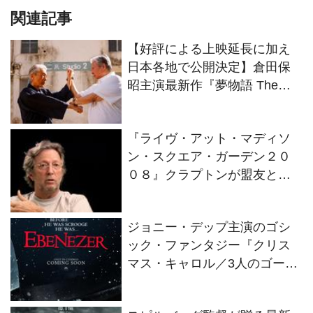
関連記事
【好評による上映延長に加え
日本各地で公開決定】倉田保
昭主演最新作『夢物語 The
Living Dragon』の本当の凄さ
を熱く語ろう！
『ライヴ・アット・マディソ
ン・スクエア・ガーデン２０
０８』クラプトンが盟友との
絆を語るインタビュー映像解
禁！
ジョニー・デップ主演のゴシ
ック・ファンタジー『クリス
マス・キャロル／3人のゴース
トたち』2026年11月13日(金)
全世界同時公開決定！