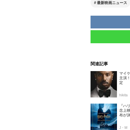
最新映画ニュース
関連記事
マイ
主演！
定
hikita
『ハリ
念上
布が
J・M