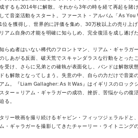
成するも2014年に解散。それから3年の時を経て再起を賭
て音楽活動をスタート。ファースト・アルバム「As You W
1位を獲得し、世界的に評価を集め、30万枚以上の売り上
リアム自身の才能を明確に知らしめ、完全復活を成し遂げ
知らぬ者はいない稀代のフロントマン、リアム・ギャラガ
のしあがる反面、破天荒でスキャンダラスな行動をとった
を受け、さらに兄弟との確執が表面化し、バンドは解散状
ドも解散となってしまう。失意の中、自らの力だけで音楽
。『Liam Gallagher: As It Was』はイギリスのロ
スター＝リアム・ギャラガーの成功、挫折、苦悩からの復
迫る。
タリー映画を撮り続けるギャビン・フィッツジェラルドと、
ム・ギャラガーを撮影してきたチャーリー・ライトニング