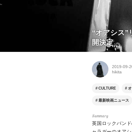
“オアシス
開決定
2019-09-2
hikita
CULTURE
オ
最新映画ニュース
英国ロックバンド
ャラガーのオアシ