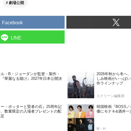
劇場公開
Facebook
LINE
ケル・B・ジョーダンが監督・製作・
2026年秋から冬
『華麗なる賭け』2027年日本公開決
しみ映画がいっぱい
作ラインナップ
スクリーン編集部
ー・ポッターと賢者の石』25周年記
韓国映画『BOSS
映、数量限定の入場者プレゼントの配
優にモナキ&酒井一
決定
M・H