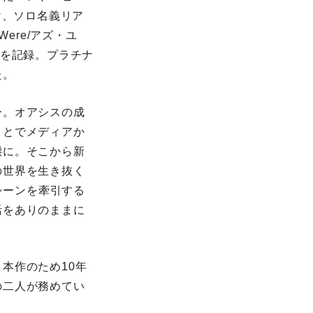
け、ソロ名義リア
ere/アズ・ユ
げを記録。プラチナ
た。
ー。オアシスの成
ことでメディアか
態に。そこから新
の世界を生き抜く
ックシーンを牽引する
活をありのままに
本作のため10年
の二人が務めてい