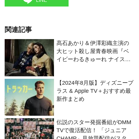
LINE
関連記事
髙石あかり＆伊澤彩織主演の
大ヒット殺し屋青春映画『ベ
イビーわるきゅーれ ナイスデ
イズ』11月21日（木）より独
占配信開始！
【2024年8月版】ディズニープ
ラス & Apple TV＋おすすめ最
新作まとめ
伝説のスター発掘番組がDMM
TVで復活配信！ 「ジュニア
CHAMP」見放題配信がスター