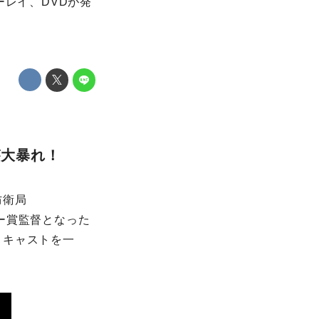
ルーレイ、DVDが発
が大暴れ！
防衛局
ミー賞監督となった
、キャストを一