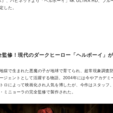
（水）、ハピネットより「ヘルボーイ」4K ULTRA HD、ブ
定した。
全監修！現代のダークヒーロー「ヘルボーイ」
地獄で生まれた悪魔の子が地球で育てられ、超常現象調査
」のエージェントとして活躍する物語。2004年には今やアカデ
トロによって映画化され人気を博したが、今作はスタッフ
・ミニョーラの完全監修で製作された。