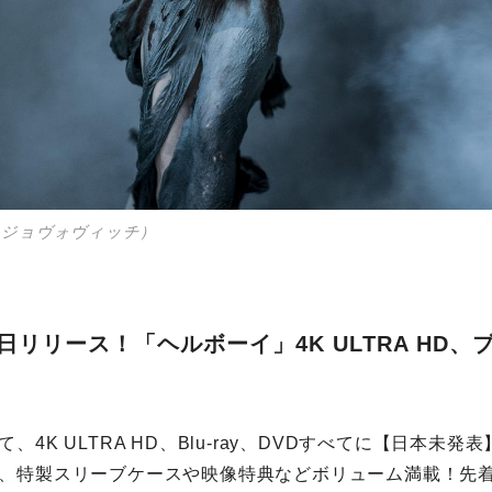
・ジョヴォヴィッチ）
月4日リリース！「ヘルボーイ」4K ULTRA HD
、4K ULTRA HD、Blu-ray、DVDすべてに【日本未
、特製スリーブケースや映像特典などボリューム満載！先