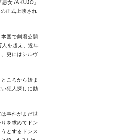
女 /AKUJO』
⾨の正式上映され
ま本国で劇場公開
万⼈を超え、近年
ト、更にはシルヴ
るところから始ま
使い犯人探しに動
彼は事件がまだ世
かりを求めてドン
ようとするドンス