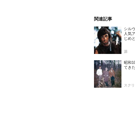
関連記事
シルヴ
人気
じめ
源
昭和1
てき
スクリ