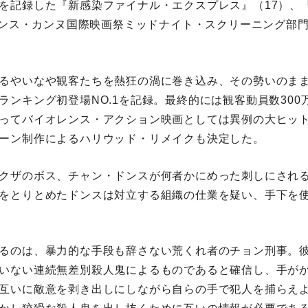
を記録した『新感染ファイナル・エクスプレス』（17）、『悪
フランス・カンヌ国際映画祭ミッドナイト・スクリーニング部
るやいなや観客たちを熱狂の渦に巻き込み、その勢いのま
ランキング初登場NO.1を記録。最終的には観客動員数300
ってバイオレンス・アクション映画としては異例の⼤ヒッ
ーン制作によるハリウッド・リメイクも決定した。
クザのボス、チャン・ドンスが何者かにめった刺しにされ
をとりとめたドンスは対立する組織の仕業を疑い、手下を
るのは、暴力的な手段も辞さない荒くれ者のチョン刑事。
いない連続無差別殺人鬼によるものであると確信し、手が
互いに敵意を剥き出しにしながら自らの手で犯人を捕らえ