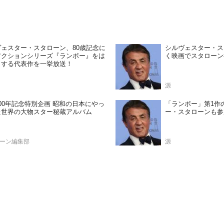
ェスター・スタローン、80歳記念に
シルヴェスター・ス
アクションシリーズ『ランボー』をは
く映画でスタローン
とする代表作を一挙放送！
源
00年記念特別企画 昭和の日本にやっ
「ランボー」第1作
た世界の大物スター秘蔵アルバム
ー・スタローンも参
ーン編集部
源