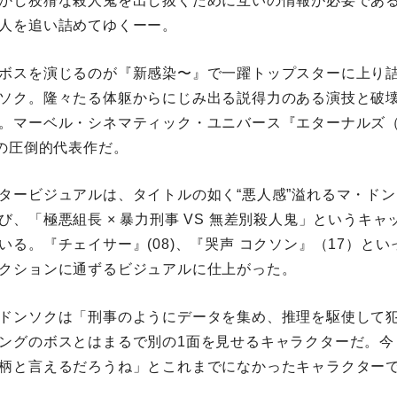
かし狡猾な殺人鬼を出し抜くために互いの情報が必要である
⼈を追い詰めてゆくーー。
ボスを演じるのが『新感染〜』で一躍トップスターに上り
ソク。隆々たる体躯からにじみ出る説得力のある演技と破
。マーベル・シネマティック・ユニバース『エターナルズ
”の圧倒的代表作だ。
タービジュアルは、タイトルの如く“悪人感”溢れるマ・ド
び、「極悪組長 × 暴力刑事 VS 無差別殺人鬼」というキ
いる。『チェイサー』(08)、『哭声 コクソン』（17）と
クションに通ずるビジュアルに仕上がった。
ドンソクは「刑事のようにデータを集め、推理を駆使して
ングのボスとはまるで別の1面を見せるキャラクターだ。今
柄と言えるだろうね」とこれまでになかったキャラクター