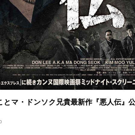
”ことマ・ドンソク兄貴最新作『悪人伝』
0