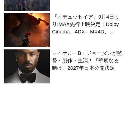
ラインナップ
『オデュッセイア』9月4日よ
りIMAX先行上映決定！Dolby
Cinema、4DX、MX4D、
35mm含む全6種9バージョンで
公開
マイケル・B・ジョーダンが監
督・製作・主演！『華麗なる
賭け』2027年日本公開決定