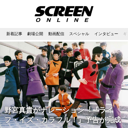
新着記事
劇場公開
動画配信
スペシャル
インタビュー
ギ
野宮真貴がナレーション︕『ライ
フ・イズ・カラフル！』予告が完成