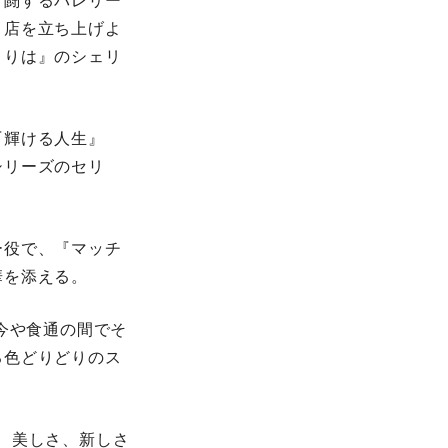
奮闘するバレリー
と店を立ち上げよ
まりは』のシェリ
『輝ける人生』
シリーズのセリ
ー役で、『マッチ
華を添える。
今や食通の間でそ
る色どりどりのス
、美しさ、新しさ