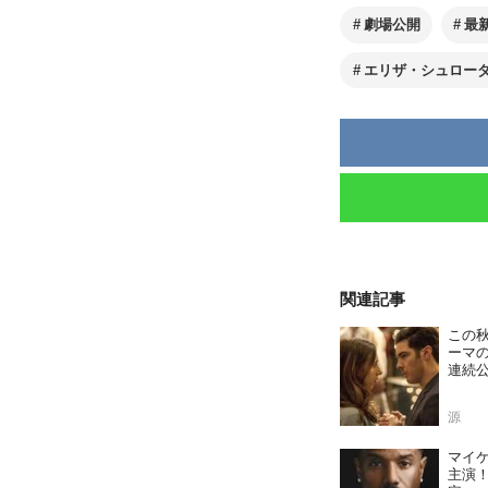
劇場公開
最
エリザ・シュロー
関連記事
この
ーマ
連続
源
マイ
主演！