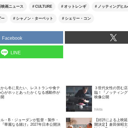
新映画ニュース
CULTURE
オットレンギ
ノッティングヒル
ダー
シャノン・ターベット
シェリー・コン
Facebook
LINE
秋から冬に見たい、レストランや食テ
３世代女性の営む店
の心がホッとあったかくなる感動作が
臨！『ノッティング
公開
映像公開
hikita
ケル・B・ジョーダンが監督・製作・
【好評による上映延
『華麗なる賭け』2027年日本公開決
開決定】倉田保昭主演