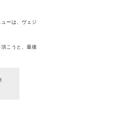
ニューは、ヴェジ
を頂こうと、最後
開