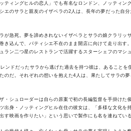
ッティングヒルの恋人」でも有名なロンドン、ノッティン
シエのサラと親友のイザベラの2人は、長年の夢だった自分
ラが急死。夢を諦めきれないイザベラとサラの娘クラリッ
巻き込んで、パティシエ不在のまま開店に向けて走り出す。
ュラン二つ星のレストランで活躍するスターシェフのマシ
フレンドだったサラから逃げた過去を持つ彼は、あることを
たのだ。それぞれの想いを抱えた4人は、果たしてサラの夢
ザ・シュローダーは自らの原案で初の長編監督を手掛けた
ツ出身・ノッティングヒル在住の彼女は、「多様な文化を
出す映画を作りたい」という思いで製作にも名を連ねてい