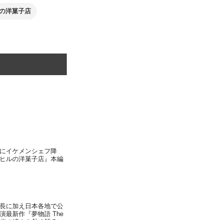
の洋菓子店
にイケメンシェフ降
ヒルの洋菓子店』本編
長に加え日本各地で公
最新作『夢物語 The