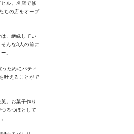
グヒル。名店で修
たちの店をオープ
サは、絶縁してい
そんな3人の前に
ュー。
償うためにパティ
を叶えることがで
俊英。お菓子作り
持つるつぼとして
る。