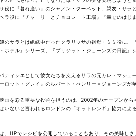
トの世代も様々。亡くなった母・サラの夢を実現しようと
サ役に『暮れ逢い』のシャノン・ターベット。親友・サラ
ベラ役に『チャーリーとチョコレート工場』『幸せのはじ
娘のサラとは絶縁中だったクラリッサの祖母・ミミ役に、
・ホテル』シリーズ、『ブリジット・ジョーンズの日記』
パティシエとして彼女たちを支えるサラの元カレ・マシュ
ーロット・グレイ』のルパート・ぺンリー＝ジョーンズが
映画を彩る重要な役割を担うのは、2002年のオープンから
はいないと言われるロンドンの「オットレンギ」協力によ
は、HPでレシピを公開していることもあり、その美味しさ