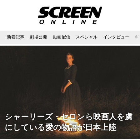
新着記事
劇場公開
動画配信
スペシャル
インタビュー
ギ
シャーリーズ・セロンら映画人を虜
にしている愛の物語が日本上陸