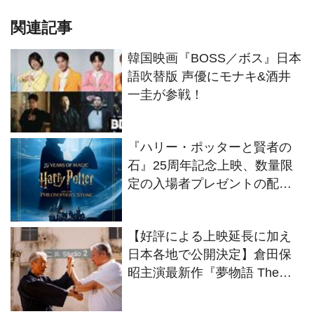
関連記事
韓国映画『BOSS／ボス』日本
語吹替版 声優にモナキ&酒井
一圭が参戦！
『ハリー・ポッターと賢者の
石』25周年記念上映、数量限
定の入場者プレゼントの配布
が決定
【好評による上映延長に加え
日本各地で公開決定】倉田保
昭主演最新作『夢物語 The
Living Dragon』の本当の凄さ
を熱く語ろう！