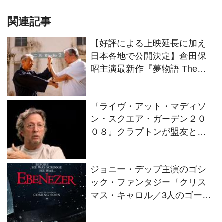
関連記事
【好評による上映延長に加え
日本各地で公開決定】倉田保
昭主演最新作『夢物語 The
Living Dragon』の本当の凄さ
を熱く語ろう！
『ライヴ・アット・マディソ
ン・スクエア・ガーデン２０
０８』クラプトンが盟友との
絆を語るインタビュー映像解
禁！
ジョニー・デップ主演のゴシ
ック・ファンタジー『クリス
マス・キャロル／3人のゴース
トたち』2026年11月13日(金)
全世界同時公開決定！