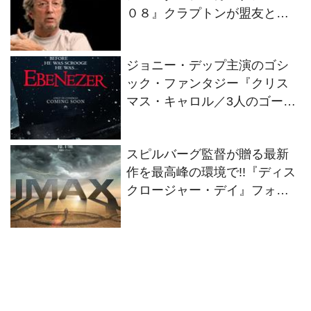
０８』クラプトンが盟友との
絆を語るインタビュー映像解
禁！
ジョニー・デップ主演のゴシ
ック・ファンタジー『クリス
マス・キャロル／3人のゴース
トたち』2026年11月13日(金)
全世界同時公開決定！
スピルバーグ監督が贈る最新
作を最高峰の環境で!!『ディス
クロージャー・デイ』フォー
マット別の特別ビジュアル2種
解禁！