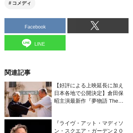
コメディ
Facebook
LINE
関連記事
【好評による上映延長に加え
日本各地で公開決定】倉田保
昭主演最新作『夢物語 The
Living Dragon』の本当の凄さ
を熱く語ろう！
『ライヴ・アット・マディソ
ン・スクエア・ガーデン２０