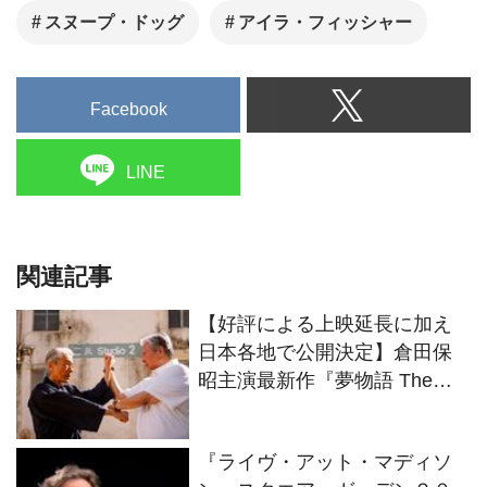
スヌープ・ドッグ
アイラ・フィッシャー
Facebook
LINE
関連記事
【好評による上映延長に加え
日本各地で公開決定】倉田保
昭主演最新作『夢物語 The
Living Dragon』の本当の凄さ
を熱く語ろう！
『ライヴ・アット・マディソ