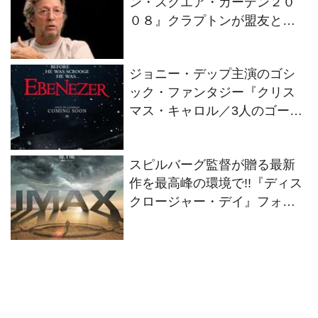
ン・スクエア・ガーデン２０
０８』クラプトンが盟友との
絆を語るインタビュー映像解
禁！
ジョニー・デップ主演のゴシ
ック・ファンタジー『クリス
マス・キャロル／3人のゴース
トたち』2026年11月13日(金)
全世界同時公開決定！
スピルバーグ監督が贈る最新
作を最高峰の環境で!!『ディス
クロージャー・デイ』フォー
マット別の特別ビジュアル2種
解禁！