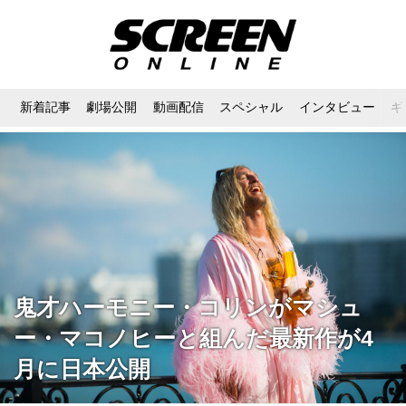
新着記事
劇場公開
動画配信
スペシャル
インタビュー
ギ
鬼才ハーモニー・コリンがマシュ
ー・マコノヒーと組んだ最新作が4
月に日本公開