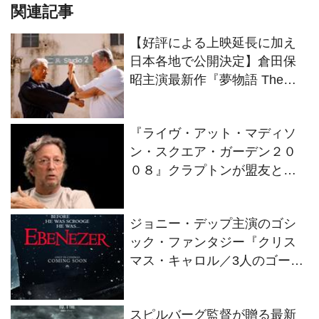
関連記事
【好評による上映延長に加え
日本各地で公開決定】倉田保
昭主演最新作『夢物語 The
Living Dragon』の本当の凄さ
を熱く語ろう！
『ライヴ・アット・マディソ
ン・スクエア・ガーデン２０
０８』クラプトンが盟友との
絆を語るインタビュー映像解
禁！
ジョニー・デップ主演のゴシ
ック・ファンタジー『クリス
マス・キャロル／3人のゴース
トたち』2026年11月13日(金)
全世界同時公開決定！
スピルバーグ監督が贈る最新