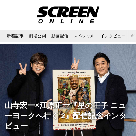
新着記事
劇場公開
動画配信
スペシャル
インタビュー
ギ
山寺宏一×江原正士『星の王子 ニュ
ーヨークへ行く 2』配信記念インタ
ビュー