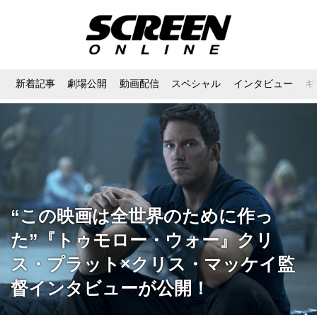
新着記事
劇場公開
動画配信
スペシャル
インタビュー
ギ
“この映画は全世界のために作っ
た”『トゥモロー・ウォー』クリ
ス・プラット×クリス・マッケイ監
督インタビューが公開！