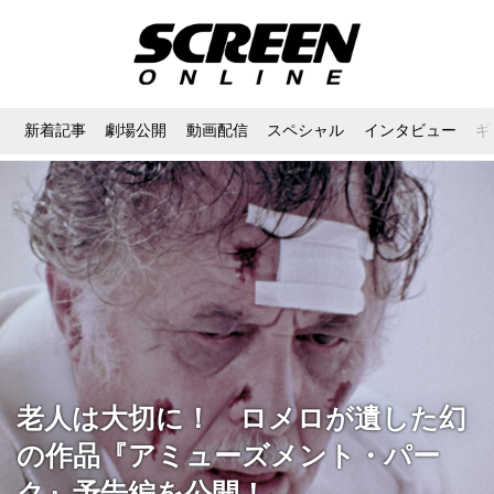
新着記事
劇場公開
動画配信
スペシャル
インタビュー
ギ
老人は大切に！ ロメロが遺した幻
の作品『アミューズメント・パー
ク』予告編を公開！