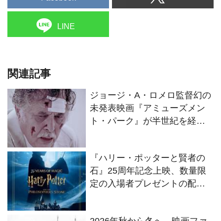
LINE
関連記事
ジョージ・A・ロメロ監督幻の
未発表映画『アミューズメン
ト・パーク』が半世紀を経て
ついに解禁！
『ハリー・ポッターと賢者の
石』25周年記念上映、数量限
定の入場者プレゼントの配布
が決定
2026年秋から冬へ、映画ファ