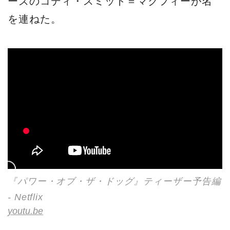
ーズのコディ・スミット＝マクフィーが名
を連ねた。
『パワー・オブ・ザ・ドッグ』ティーザー予告編
- Netflix
youtu.be