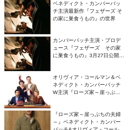
ベネディクト・カンバーバッ
チ主演最新作『フェザーズ そ
の家に巣食うもの』の世界
カンバーバッチ主演・プロデ
ュース『フェザーズ その家
に巣食うもの』3月27日公開決
定！場面写真＆特報解禁
オリヴィア・コールマン＆ベ
ネディクト・カンバーバッチ
W主演『ローズ家～崖っぷち
の夫婦～』ディズニープラス
スターで2026年1月15日(木)よ
『ローズ家～崖っぷちの夫婦
り見放題独占配信
～』ベネディクト・カンバー
バッチ&オリヴィア・コールマ