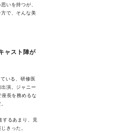
い思いを持つが、
⼀⽅で、そんな美
キャスト陣が
⾒ている、研修医
初出演。ジャニー
』で座⻑を務めるな
だ。
進するあまり、⾒
演じきった。