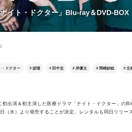
イト・ドクター」Blu-ray＆DVD-BOX 
！
3
ト・ドクター
波瑠
⽥中圭
岸優太
岡崎紗絵
北
初出演＆初主演した医療ドラマ「ナイト・ドクター」のBlu-r
⽉16⽇（⽔）より発売することが決定。レンタルも同⽇リリー