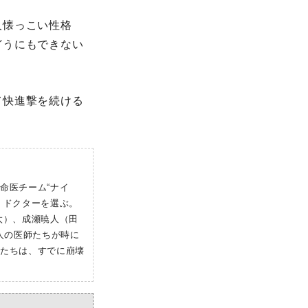
⼈懐っこい性格
どうにもできない
て快進撃を続ける
命医チーム“ナイ
・ドクターを選ぶ。
太）、成瀬暁⼈（⽥
⼈の医師たちが時に
ーたちは、すでに崩壊