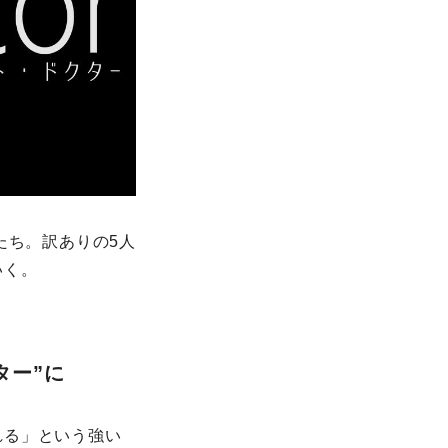
たち。訳ありの5⼈
いく。
ター”に
れる」という強い