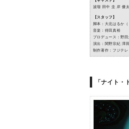
【キャスト】
波瑠 ⽥中 圭 岸 優
【スタッフ】
脚本：⼤北はるか（
⾳楽：得⽥真裕
プロデュース：野⽥
演出：関野宗紀 澤⽥
制作著作：フジテレ
「ナイト・