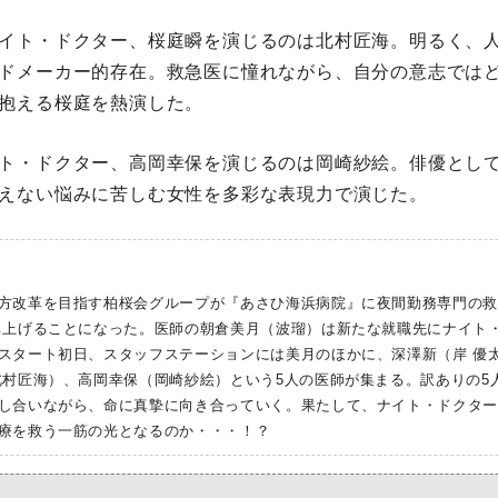
イト・ドクター、桜庭瞬を演じるのは北村匠海。明るく、
ドメーカー的存在。救急医に憧れながら、⾃分の意志では
抱える桜庭を熱演した。
ト・ドクター、⾼岡幸保を演じるのは岡崎紗絵。俳優とし
えない悩みに苦しむ⼥性を多彩な表現⼒で演じた。
⽅改⾰を⽬指す柏桜会グループが『あさひ海浜病院』に夜間勤務専⾨の救
ち上げることになった。医師の朝倉美⽉（波瑠）は新たな就職先にナイト
スタート初⽇、スタッフステーションには美⽉のほかに、深澤新（岸 優
北村匠海）、⾼岡幸保（岡崎紗絵）という5⼈の医師が集まる。訳ありの5
し合いながら、命に真摯に向き合っていく。果たして、ナイト・ドクタ
療を救う⼀筋の光となるのか・・・！？