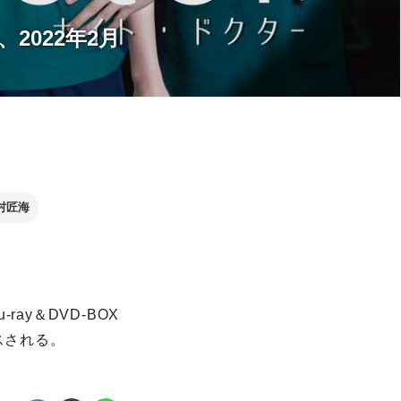
、2022年2月
村匠海
ay＆DVD-BOX
スされる。