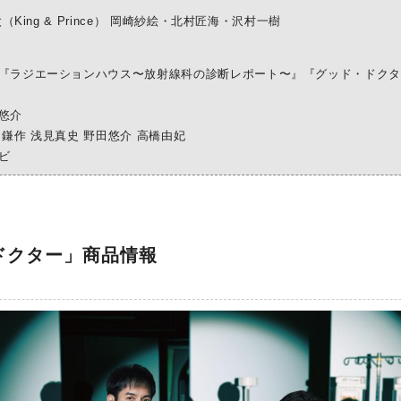
太（King & Prince） 岡崎紗絵・北村匠海・沢村⼀樹
『ラジエーションハウス〜放射線科の診断レポート〜』『グッド・ドク
悠介
鎌作 浅⾒真史 野⽥悠介 ⾼橋由妃
ビ
ドクター」商品情報