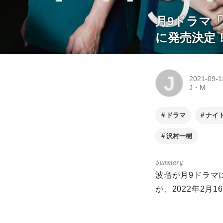
⽉9ドラマ「ナ
に発売決定
J
2021-09-1
J・M
ドラマ
ナイ
沢村⼀樹
波瑠が⽉9ドラマに
が、2022年2