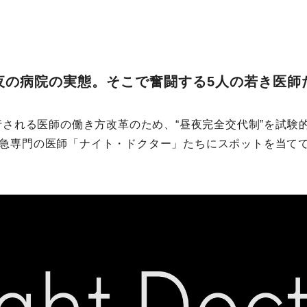
夜の病院の実態。そこで奮闘する5人の若き医師
施⾏される医師の働き⽅改⾰のため、“昼夜完全交代制”を試験
急専⾨の医師「ナイト・ドクター」たちにスポットを当て