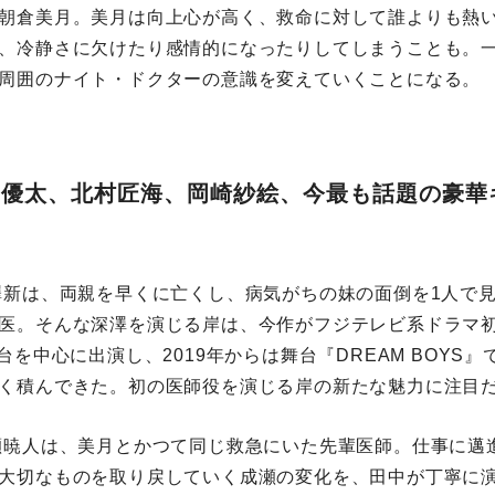
朝倉美⽉。美⽉は向上⼼が⾼く、救命に対して誰よりも熱
、冷静さに⽋けたり感情的になったりしてしまうことも。
周囲のナイト・ドクターの意識を変えていくことになる。
岸 優太、北村匠海、岡崎紗絵、今最も話題の豪華
澤新は、両親を早くに亡くし、病気がちの妹の⾯倒を1⼈で
医。そんな深澤を演じる岸は、今作がフジテレビ系ドラマ
台を中⼼に出演し、2019年からは舞台『DREAM BOYS
く積んできた。初の医師役を演じる岸の新たな魅⼒に注目
瀬暁⼈は、美⽉とかつて同じ救急にいた先輩医師。仕事に邁
⼤切なものを取り戻していく成瀬の変化を、⽥中が丁寧に