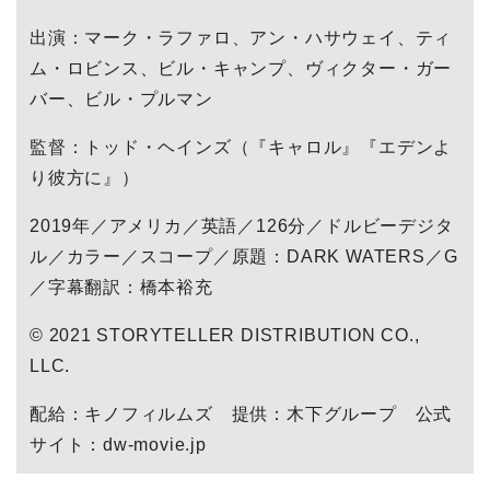
出演：マーク・ラファロ、アン・ハサウェイ、ティ
ム・ロビンス、ビル・キャンプ、ヴィクター・ガー
バー、ビル・プルマン
監督：トッド・ヘインズ（『キャロル』『エデンよ
り彼方に』）
2019年／アメリカ／英語／126分／ドルビーデジタ
ル／カラー／スコープ／原題：DARK WATERS／G
／字幕翻訳：橋本裕充
© 2021 STORYTELLER DISTRIBUTION CO.,
LLC.
配給：キノフィルムズ 提供：木下グループ 公式
サイト：dw-movie.jp