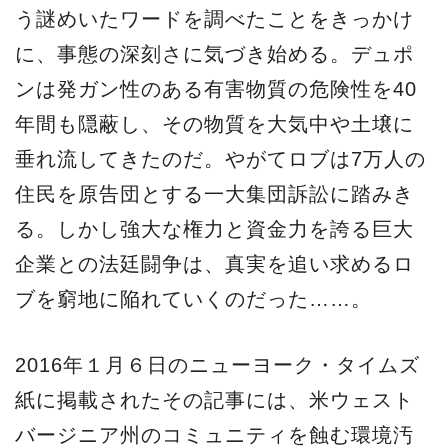
う謎めいたワードを調べたことをきっかけ
に、事態の深刻さに気づき始める。デュポ
ンは発ガン性のある有害物質の危険性を40
年間も隠蔽し、その物質を大気中や土壌に
垂れ流してきたのだ。やがてロブは7万人の
住民を原告団とする一大集団訴訟に踏みき
る。しかし強大な権力と資金力を誇る巨大
企業との法廷闘争は、真実を追い求めるロ
ブを窮地に陥れていくのだった……。
2016年１月６日のニューヨーク・タイムズ
紙に掲載されたその記事には、米ウェスト
バージニア州のコミュニティを蝕む環境汚