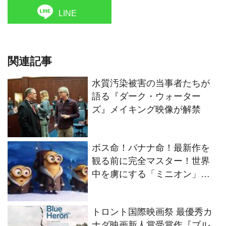
LINE
関連記事
水質汚染被害の当事者たちが
語る『ダーク・ウォーター
ズ』メイキング映像が解禁
ボス命！バナナ命！最新作を
観る前に完全マスター！世界
中を虜にする「ミニオン」の
謎に満ちた生態を徹底解剖！
トロント国際映画祭 最優秀カ
ナダ映画新人賞受賞作『ブル