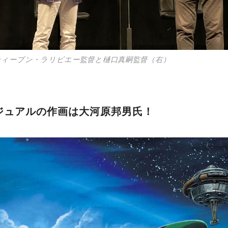
ティーブン・ラリビエー監督と樋口真嗣監督（右）
ジュアルの作画は大河原邦男氏！