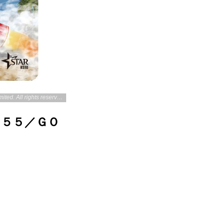
Thunderbirds ™ and © ITC Entertainment Group Limited 1964, 1999 and 2021. Licensed by ITV Studios Limited. All rights reserved.
ド５５／ＧＯ