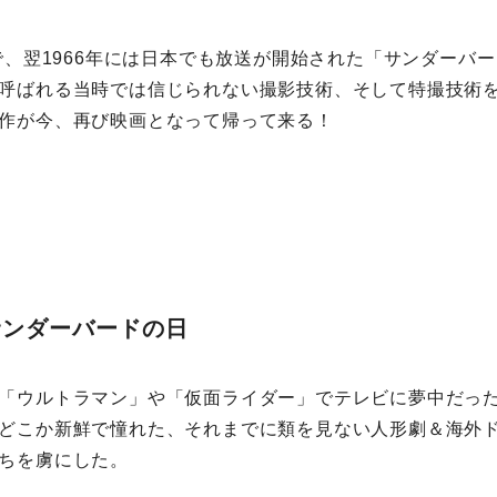
スで、翌1966年には日本でも放送が開始された「サンダーバ
呼ばれる当時では信じられない撮影技術、そして特撮技術
作が今、再び映画となって帰って来る！
サンダーバードの日
「ウルトラマン」や「仮面ライダー」でテレビに夢中だっ
どこか新鮮で憧れた、それまでに類を見ない人形劇＆海外
ちを虜にした。