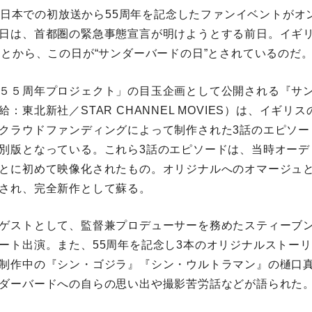
0日、日本での初放送から55周年を記念したファンイベントが
日は、首都圏の緊急事態宣言が明けようとする前日。イギリ
ことから、この日が“サンダーバードの日”とされているのだ
５５周年プロジェクト」の目玉企画として公開される『サ
：東北新社／STAR CHANNEL MOVIES）は、イギリ
クラウドファンディングによって制作された3話のエピソー
別版となっている。これら3話のエピソードは、当時オーデ
とに初めて映像化されたもの。オリジナルへのオマージュ
され、完全新作として蘇る。
ゲストとして、監督兼プロデューサーを務めたスティーブ
ート出演。また、55周年を記念し3本のオリジナルストー
制作中の『シン・ゴジラ』『シン・ウルトラマン』の樋口
ダーバードへの自らの思い出や撮影苦労話などが語られた