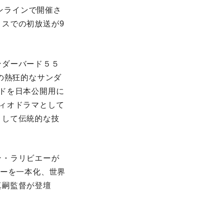
オンラインで開催さ
スでの初放送が9
。
ンダーバード５５
スの熱狂的なサンダ
ドを日本公開用に
ィオドラマとして
として伝統的な技
ン・ラリビエーが
リーを一本化、世界
真嗣監督が登壇
。