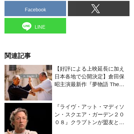
Facebook
LINE
関連記事
【好評による上映延長に加え
日本各地で公開決定】倉田保
昭主演最新作『夢物語 The
Living Dragon』の本当の凄さ
を熱く語ろう！
『ライヴ・アット・マディソ
ン・スクエア・ガーデン２０
０８』クラプトンが盟友との
絆を語るインタビュー映像解