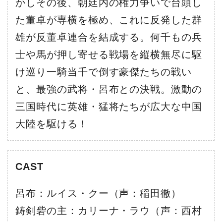
かしその後、朝廷内の権力争いで台頭し
た董卓が専横を極め、これに反発した群
雄が反董卓連合を結成する。何千もの兵
士や馬が押し寄せる戦場を縦横無尽に駆
け巡り一騎当千で倒す豪傑たちの戦い
と、最強の武将・呂布との決戦。激動の
三国時代に英雄・猛将たちが広大な中国
大陸を駆ける！
CAST
呂布：ルイス・クー（声：稲田徹）
鋳剣砦の主：カリーナ・ラウ（声：西村