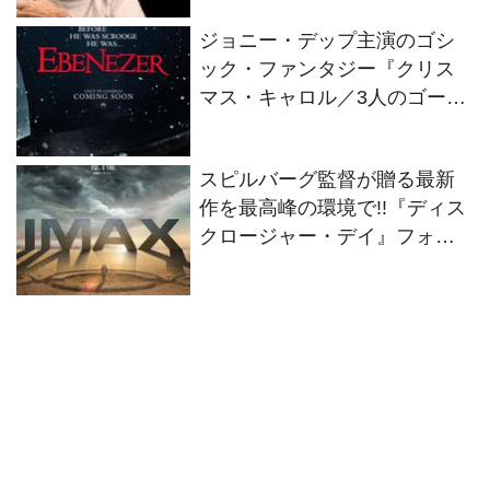
禁！
ジョニー・デップ主演のゴシ
ック・ファンタジー『クリス
マス・キャロル／3人のゴース
トたち』2026年11月13日(金)
全世界同時公開決定！
スピルバーグ監督が贈る最新
作を最高峰の環境で!!『ディス
クロージャー・デイ』フォー
マット別の特別ビジュアル2種
解禁！