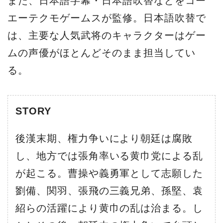
また、日本語字幕・日本語吹替などをコー
エーテクモゲームスが監修。日本語吹替で
は、主要な人気武将のキャラクターはゲー
ムの声優がほとんどそのまま担当してい
る。
STORY
後漢末期、権力争いにより朝廷は腐敗
し、地方では張角率いる黄巾党による乱
が起こる。曹操や義勇軍として志願した
劉備、関羽、張飛の三義兄弟、孫堅、袁
紹らの活躍により黄巾の乱は治まる。し