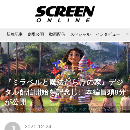
新着記事
劇場公開
動画配信
スペシャル
インタビュー
ギ
『ミラベルと魔法だらけの家』デジ
タル配信開始を記念し、本編冒頭8分
が公開
via text - ここをクリックして引用元(テキスト)を入力(省略可) / site.to.link.com - ここをクリックして引用元を入力(省略可)
2021-12-24