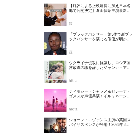
【好評による上映延長に加え日本各
地で公開決定】倉田保昭主演最新作
『夢物語 The Living Dragon』の本当
の凄さを熱く語ろう！
源
「ブラックパンサー」第3作で新ブラ
ックパンサーを演じる俳優が明かさ
れる
源
ウクライナ侵攻に抗議し、ロシア国
営放送の職を辞したジャンナ・アガ
ラコワ監督のドキュメンタリー『さ
よなら、私のロシア』11⽉14⽇公開
hikita
決定
ティモシー・シャラメ＆セレーナ・
ゴメスが声優共演！イルミネーショ
ンが贈る完全オリジナル最新作『ノ
ット・アローン』2027年日本公開決
hikita
定
ショーン・エヴァンス主演の英国ス
パイサスペンスが登場！2026年8月
に注目したい海外ドラマ5選