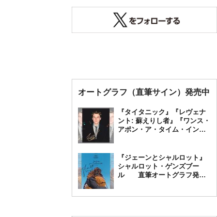
オートグラフ（直筆サイン）発売中
『タイタニック』『レヴェナ
ント: 蘇えりし者』『ワンス・
アポン・ア・タイム・イン・
ハリウッド』レオナルド・デ
ィカプリオ 直筆オートグラ
フ発売中
『ジェーンとシャルロット』
シャルロット・ゲンズブー
ル 直筆オートグラフ発売
中