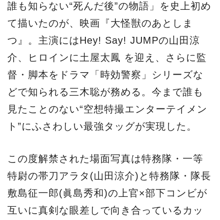
誰も知らない“死んだ後”の物語」を史上初め
て描いたのが、映画『大怪獣のあとしま
つ』。主演にはHey! Say! JUMPの山田涼
介、ヒロインに土屋太鳳 を迎え、さらに監
督・脚本をドラマ「時効警察」シリーズな
どで知られる三木聡が務める。今まで誰も
見たことのない“空想特撮エンターテイメン
ト”にふさわしい最強タッグが実現した。
この度解禁された場面写真は特務隊・一等
特尉の帯刀アラタ(山田涼介)と特務隊・隊長
敷島征一郎(眞島秀和)の上官×部下コンビが
互いに真剣な眼差しで向き合っているカッ