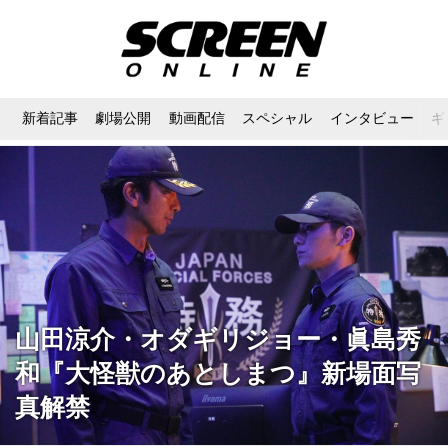
新着記事
劇場公開
動画配信
スペシャル
インタビュー
ギ
山田涼介・オダギリジョー・眞島秀
和『大怪獣のあとしまつ』新場面写
真解禁