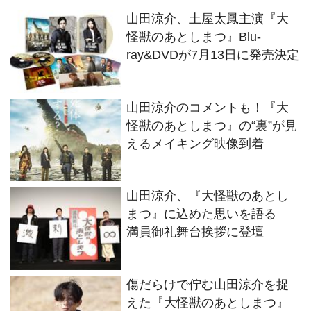
山田涼介、土屋太鳳主演『大
怪獣のあとしまつ』Blu-
ray&DVDが7月13日に発売決定
山田涼介のコメントも！『大
怪獣のあとしまつ』の“裏”が見
えるメイキング映像到着
⼭⽥涼介、『大怪獣のあとし
まつ』に込めた思いを語る
満員御礼舞台挨拶に登壇
傷だらけで佇む山田涼介を捉
えた『大怪獣のあとしまつ』