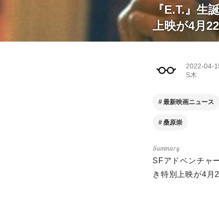
『E.T.』
上映が4月
2022-04-1
S木
最新映画ニュース
桑原崇
SFアドベンチャ
き特別上映が4月