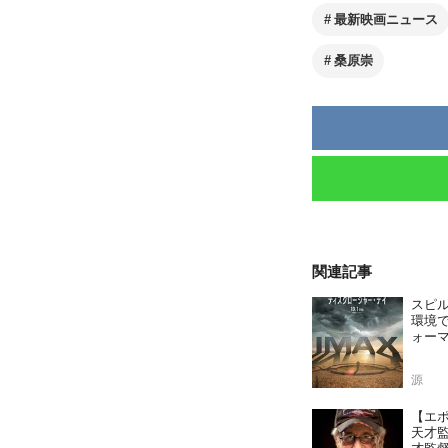
最新映画ニュース
桑原崇
関連記事
スピ
環境で
ォー
源
【エ
天才