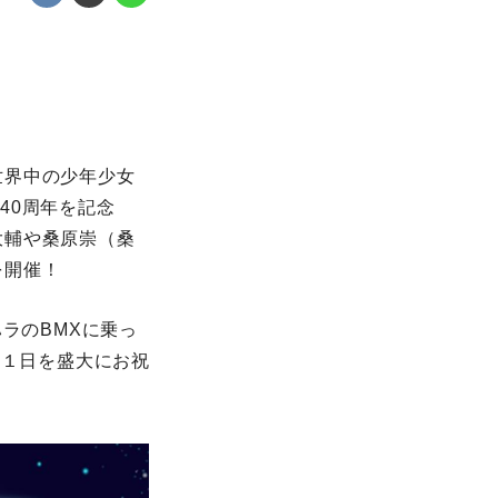
世界中の少年少女
誕40周年を記念
大輔や桑原崇（桑
を開催！
ラのBMXに乗っ
な１日を盛大にお祝