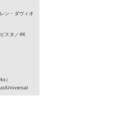
レン・ダヴィオ
:9ビスタ／4K
ks）
us/Universal