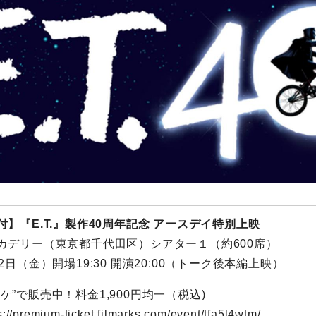
】『E.T.』製作40周年記念 アースデイ特別上映
カデリー（東京都千代田区）シアター１（約600席）
2日（金）開場19:30 開演20:00（トーク後本編上映）
プレチケ”で販売中！料金1,900円均一（税込)
s://premium-ticket.filmarks.com/event/tfa5l4wtm/