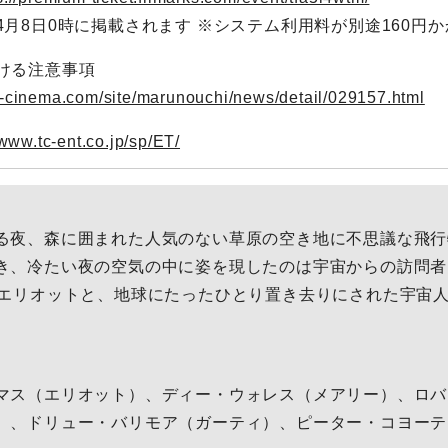
4月8日0時に掲載されます ※システム利用料が別途160円
ける注意事項
t-cinema.com/site/marunouchi/news/detail/029157.html
/www.tc-ent.co.jp/sp/ET/
る夜、森に囲まれた人気のない草原の空き地に不思議な飛行
き、冷たい夜の空気の中に姿を現したのは宇宙からの訪問者
エリオットと、地球にたったひとり置き去りにされた宇宙人“E
マス（エリオット）、ディー・ウォレス（メアリー）、ロバ
）、ドリュー・バリモア（ガーティ）、ピーター・コヨーテ