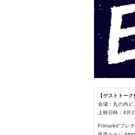
【ゲストトーク付
会場：丸の内ピ
上映日時：4月2
Filmarks“
販売ページ
http