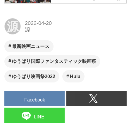
YUBARI INTERNATIONAL
FANTASTIC FILM FESTIVAL
源
2022-04-20
映画人の“故郷”としてのゆうば
源
り。映画人と映画ファンが集う
日本初のリゾート型映画祭。
最新映画ニュース
1990年より北海道タ張市で誕生
した映画祭は、特別招待作品、
ゆうばり国際ファンタスティック映画祭
国際コンペティション、オマー
ジュ上映、特別企画など、ハリ
ゆうばり映画祭2022
Hulu
ウッド大作から邦画、インディ
ーズ作品まで幅広く上映作品が
集められ、日本国内でも有数の
Facebook
歴史ある映画祭のひとつに数え
られます。
LINE