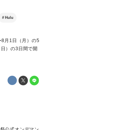
Hulu
8⽉1⽇（⽉）の5
（⽇）の3⽇間で開
画祭公式オンデマン