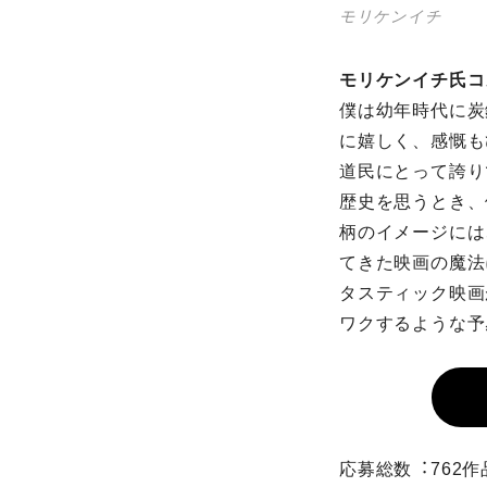
モリケンイチ
モリケンイチ⽒コ
僕は幼年時代に炭
に嬉しく、感慨も
道⺠にとって誇り
歴史を思うとき、
柄のイメージには
てきた映画の魔法
タスティック映画
ワクするような予
応募総数︓762作