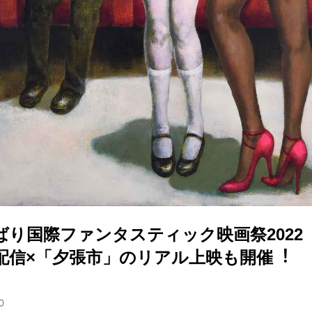
ばり国際ファンタスティック映画祭2022「
配信×「⼣張市」のリアル上映も開催︕
0