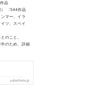
8作品
 ︓544作品
ャンマー、イラ
ドイツ、スペイ
るとのこと。
整中のため、詳細
 FESTIVAL 映画人
yubarifanta.jp
ンが集う日本初のリ
誕生した映画祭は、特
ュ上映、特別企画な
品まで幅広く上映作
画祭のひとつに数え