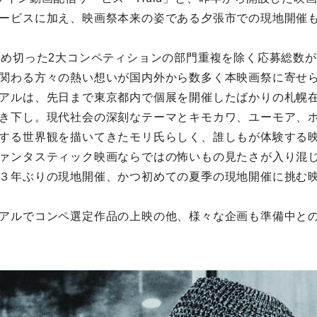
ービスに加え、映画祭本来の姿である⼣張市での現地開催
締め切った2⼤コンペティションの部⾨重複を除く応募総数が昨
関わる⽅々の熱い想いが国内外から数多く本映画祭に寄せ
アルは、先⽇まで東京都内で個展を開催したばかりの札幌
き下し。現代社会の深刻なテーマとキモカワ、ユーモア、
する世界観を描いてきたモリ⽒らしく、誰しもが体験する
ァンタスティック映画ならではの怖いもの⾒たさが⼊り混
３年ぶりの現地開催、かつ初めての夏季の現地開催に挑む
アルでコンペ選定作品の上映の他、様々な企画も準備中と