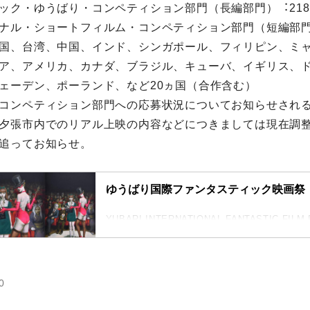
ック・ゆうばり・コンペティション部⾨（⻑編部⾨）︓21
ナル・ショートフィルム・コンペティション部⾨（短編部⾨）
国、台湾、中国、インド、シンガポール、フィリピン、ミ
ア、アメリカ、カナダ、ブラジル、キューバ、イギリス、
ェーデン、ポーランド、など20ヵ国（合作含む）
コンペティション部⾨への応募状況についてお知らせされ
⼣張市内でのリアル上映の内容などにつきましては現在調
追ってお知らせ。
ゆうばり国際ファンタスティック映画祭
YUBARI INTERNATIONAL FANTASTIC FILM
の“故郷”としてのゆうばり。映画人と映画ファ
ゾート型映画祭。1990年より北海道タ張市で
別招待作品、国際コンペティション、オマージ
0
ど、ハリウッド大作から邦画、インディーズ作
品が集められ、日本国内でも有数の歴史ある映