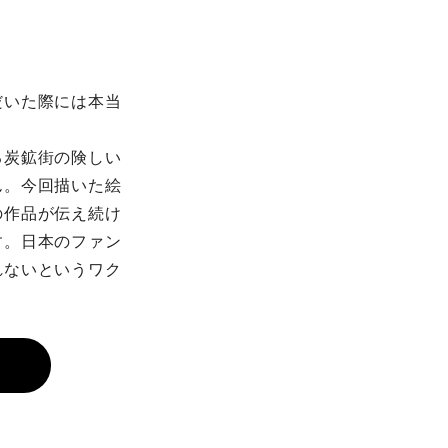
だいた際には本当
る炭鉱街の険しい
ん。今回描いた絵
の作品が伝え続け
す。⽇本のファン
れないというワク