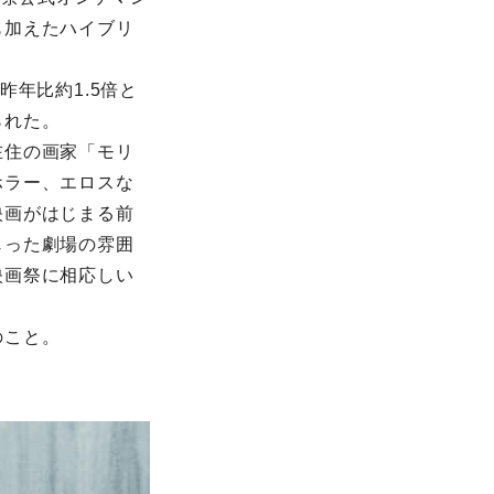
も加えたハイブリ
年⽐約1.5倍と
られた。
在住の画家「モリ
ホラー、エロスな
映画がはじまる前
じった劇場の雰囲
映画祭に相応しい
のこと。