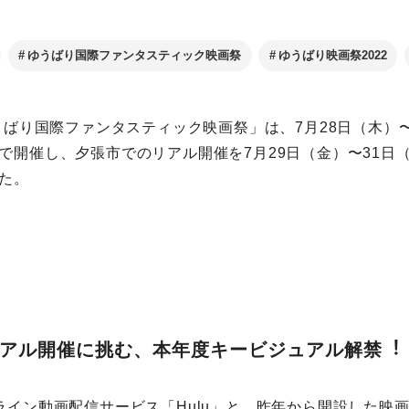
ゆうばり国際ファンタスティック映画祭
ゆうばり映画祭2022
ゆうばり国際ファンタスティック映画祭」は、7⽉28⽇（⽊）〜
で開催し、⼣張市でのリアル開催を7⽉29⽇（⾦）〜31⽇
た。
リアル開催に挑む、本年度キービジュアル解禁︕
ライン動画配信サービス「Hulu」と、昨年から開設した映