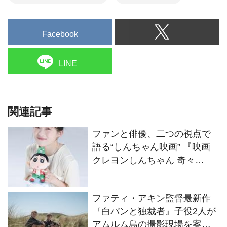
Facebook
LINE
関連記事
ファンと俳優、二つの視点で
語る“しんちゃん映画” 『映画
クレヨンしんちゃん 奇々
怪々！オラの妖怪バケ～ショ
ン』伊藤沙莉インタビュー
ファティ・アキン監督最新作
『白パンと独裁者』子役2人が
アムルム島の撮影現場を案