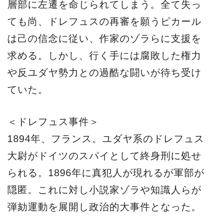
層部に左遷を命じられてしまう。全て失っ
ても尚、ドレフュスの再審を願うピカール
は己の信念に従い、作家のゾラらに支援を
求める。しかし、行く手には腐敗した権力
や反ユダヤ勢力との過酷な闘いが待ち受け
ていた。
＜ドレフュス事件＞
1894年、フランス。ユダヤ系のドレフュス
大尉がドイツのスパイとして終身刑に処せ
られる。1896年に真犯人が現れるが軍部が
隠匿。これに対し小説家ゾラや知識人らが
弾劾運動を展開し政治的大事件となった。