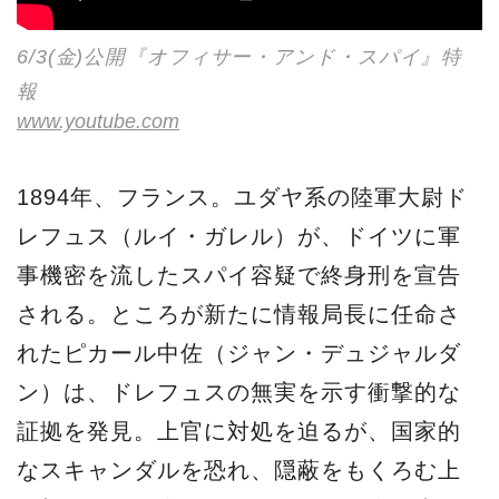
6/3(金)公開『オフィサー・アンド・スパイ』特
報
www.youtube.com
1894年、フランス。ユダヤ系の陸軍大尉ド
レフュス（ルイ・ガレル）が、ドイツに軍
事機密を流したスパイ容疑で終身刑を宣告
される。ところが新たに情報局長に任命さ
れたピカール中佐（ジャン・デュジャルダ
ン）は、ドレフュスの無実を示す衝撃的な
証拠を発見。上官に対処を迫るが、国家的
なスキャンダルを恐れ、隠蔽をもくろむ上