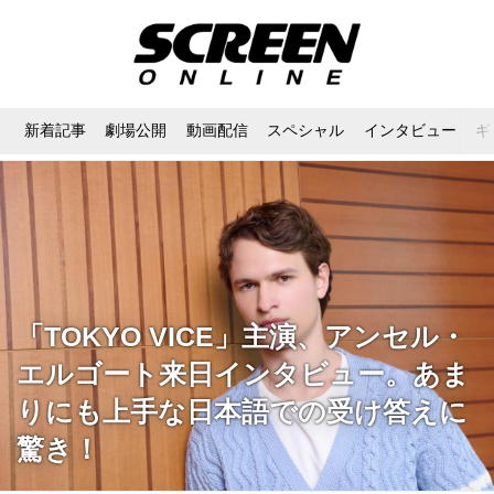
新着記事
劇場公開
動画配信
スペシャル
インタビュー
ギ
「TOKYO VICE」主演、アンセル・
エルゴート来日インタビュー。あま
りにも上手な日本語での受け答えに
驚き！