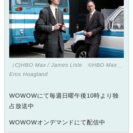
（C)HBO Max / James Lisle ©️HBO Max _
Eros Hoagland
WOWOWにて毎週日曜午後10時より独
占放送中
WOWOWオンデマンドにて配信中