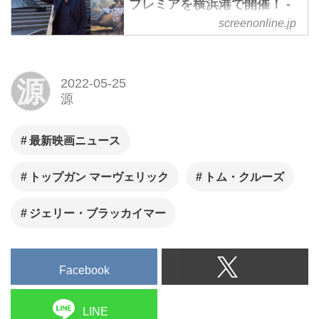
プレミアを横浜港で開催！ -
SCREEN ONLINE（スクリー
screenonline.jp
ンオンライン）
『トップガン マーヴェリック』
（2022年5月27日より全国公
源
2022-05-25
源
開、東和ピクチャーズ配給）の
ジャパン・プレミアが5月24
日、横浜港大さん橋で開催さ
最新映画ニュース
れ、来日中のトム・クルーズと
トップガン マーヴェリック
トム・クルーズ
製作者ジェリー・ブラッカイマ
ーがレッドカーペットに登場し
ジェリー・ブラッカイマー
た。
Facebook
LINE