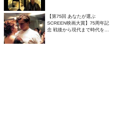
ク』 トップガンの日から9日間
限定で上映決定！
【第75回 あなたが選ぶ
SCREEN映画大賞】75周年記
念 戦後から現代まで時代を映
す名作・話題作が並んだベス
トワン作品群