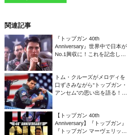
関連記事
『トップガン 40th
Anniversary』世界中で日本が
No.1興収に！これを記念して
『トップガン』 初となる
SCREENX、ULTRA 4DXでの
トム・クルーズがメロディを
上映が決定！
口ずさみながら“トップガン・
アンセム”の思い出を語る！
『トップガン 40th
Anniversary』特別映像が公開
【トップガン 40th
Anniversary】『トップガン』
『トップガン マーヴェリッ