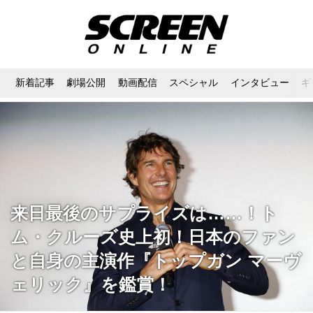
新着記事
劇場公開
動画配信
スペシャル
インタビュー
ギ
来日最後のサプライズは……！ト
ム・クルーズ史上初！日本のファン
と自身の主演作『トップガン マーヴ
ェリック』を鑑賞！