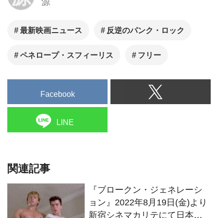
源
が、『地獄の逃避行』(73)
『レベルポイント』(78)の地平
に新たな絶望の青春を叩きつけ
最新映画ニュース
反逆のパンク・ロック
た衝撃の残酷作『ブロークン・
ペネロープ・スフィーリス
フリー
ジェネレーション』ほか
Facebook
LINE
関連記事
『ブロークン・ジェネレーシ
ョン』2022年8月19日(金)より
新宿シネマカリテにて日本初