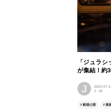
「ジュラシ
が集結！約
J
2022-07-1
J・M
劇場公開
最