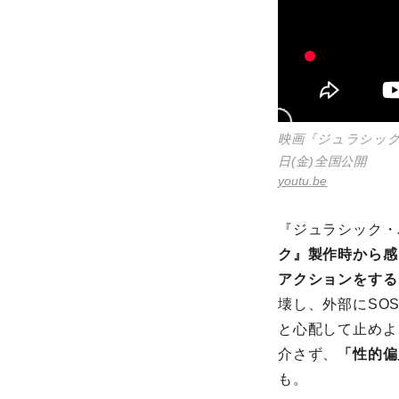
映画『ジュラシック・
日(金)全国公開
youtu.be
『ジュラシック・
ク』製作時から感
アクションをする
壊し、外部にSO
と心配して止めよ
介さず、
「性的偏
も。