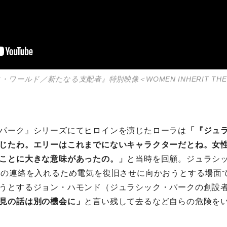
ワールド／新たなる支配者』特別映像＜WOMEN INHERIT THE 
パーク』シリーズにてヒロインを演じたローラは
「『ジュ
じたわ。エリーはこれまでにないキャラクターだとね。女
ことに大きな意味があったの。」
と当時を回顧。ジュラシ
Sの連絡を入れるため電気を復旧させに向かおうとする場面
うとするジョン・ハモンド（ジュラシック・パークの創設
見の話は別の機会に」
と言い残して去るなど自らの危険を