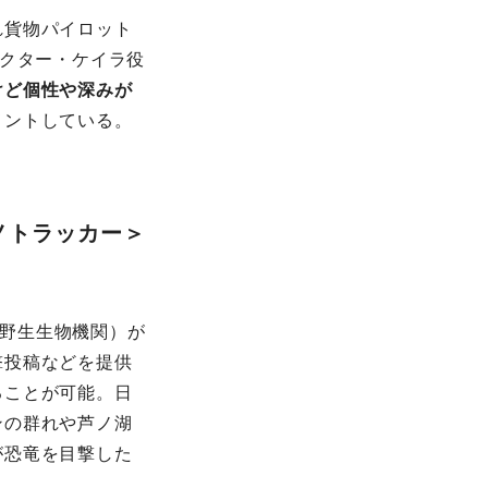
れ貨物パイロット
ラクター・ケイラ役
けど個性や深みが
メントしている。
ノトラッカー＞
先史時代野生生物機関）が
撃投稿などを提供
ることが可能。日
ンの群れや芦ノ湖
が恐竜を目撃した