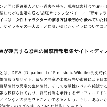
ンと同じ退役軍人という過去を持ち、現在は裏社会で雇わ
躍しながら生活を送る“超狂暴でタフなパイロット”新キャ
イズは
「女性キャラクターの描き方は最初から優れていた
。ケイラもその一人よ」
と自身が演じたケイラについてコ
PWが運営する恐竜の目撃情報収集サイト＜ディ
DPW（Department of Prehistoric Wildlife=
撃情報収集サイト。最新の恐竜の出現報告や市民による目
目撃情報や恐竜の生体情報、そして攻撃性レベルを確認す
報も投稿されており、宮島付近を飛行するディフォルモド
ノドンなどの姿を見ることができるという。もし、あなた
没注意」のタグを使ってSNSに報告してみよう。