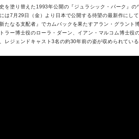
史を塗り替えた1993年公開の『ジュラシック・パーク』の
には7月29日（金）より日本で公開する待望の最新作にし
新たなる支配者』でカムバックを果たすアラン・グラント
トラー博士役のローラ・ダーン、イアン・マルコム博士役
、レジェンドキャスト3名の約30年前の姿が収められてい