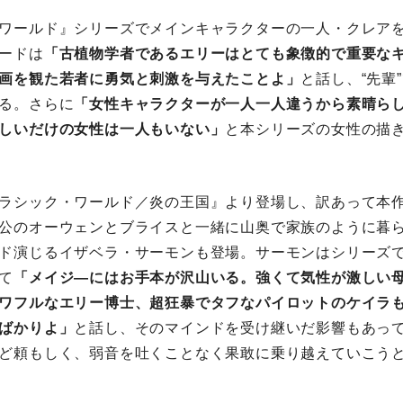
ワールド』シリーズでメインキャラクターの一人・クレア
ードは
「古植物学者であるエリーはとても象徴的で重要な
画を観た若者に勇気と刺激を与えたことよ」
と話し、“先輩
る。さらに
「女性キャラクターが一人一人違うから素晴ら
しいだけの女性は一人もいない」
と本シリーズの女性の描
ラシック・ワールド／炎の王国』より登場し、訳あって本
公のオーウェンとブライスと一緒に山奥で家族のように暮
ド演じるイザベラ・サーモンも登場。サーモンはシリーズ
て
「メイジ―にはお手本が沢山いる。強くて気性が激しい
ワフルなエリー博士、超狂暴でタフなパイロットのケイラ
ばかりよ」
と話し、そのマインドを受け継いだ影響もあっ
ど頼もしく、弱音を吐くことなく果敢に乗り越えていこう