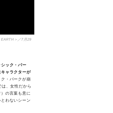
EARTH＞／7月29
ラシック・パー
性キャラクターが
ック・パークが崩
では、女性だから
者）の言葉も意に
いとわないシーン