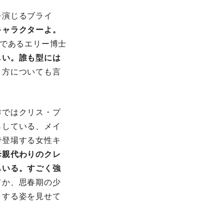
を演じるブライ
キャラクターよ。
”であるエリー博士
しい。誰も型には
き方についても言
作ではクリス・プ
らしている、メイ
で登場する女性キ
母親代わりのクレ
もいる。すごく強
てか、思春期の少
とする姿を見せて