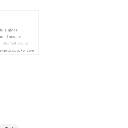
is a global
 on dinosaur
 information, to
osaurs on our
www.dinotracker.com