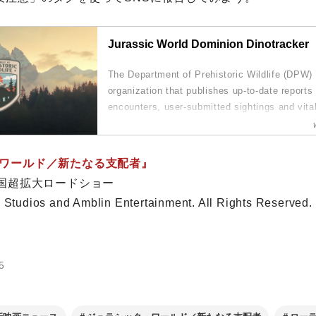
Jurassic World Dominion Dinotracker
The Department of Prehistoric Wildlife (DPW) 
organization that publishes up-to-date reports
encounters, user-submitted sightings and vital
facilitate the co-existence of humans and din
planet. ...
ワールド／新たなる支配者』
全国超拡大ロードショー
 Studios and Amblin Entertainment. All Rights Reserved.
5