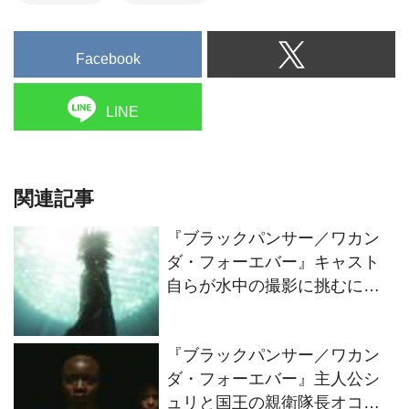
Facebook
LINE
関連記事
『ブラックパンサー／ワカン
ダ・フォーエバー』キャスト
自らが水中の撮影に挑むに至
るまでを語るボーナス・コン
テンツが一部解禁！
『ブラックパンサー／ワカン
ダ・フォーエバー』主人公シ
ュリと国王の親衛隊長オコエ