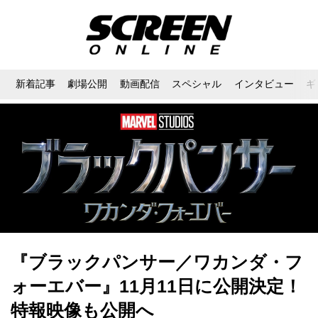
新着記事
劇場公開
動画配信
スペシャル
インタビュー
ギ
『ブラックパンサー／ワカンダ・フ
ォーエバー』11月11日に公開決定！
特報映像も公開へ