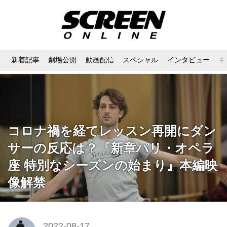
新着記事
劇場公開
動画配信
スペシャル
インタビュー
ギ
コロナ禍を経てレッスン再開にダン
サーの反応は？『新章パリ・オペラ
座 特別なシーズンの始まり』本編映
像解禁
2022-08-17