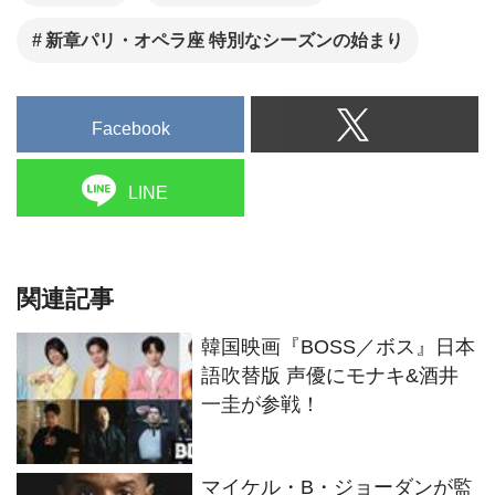
新章パリ・オペラ座 特別なシーズンの始まり
Facebook
LINE
関連記事
韓国映画『BOSS／ボス』日本
語吹替版 声優にモナキ&酒井
一圭が参戦！
マイケル・B・ジョーダンが監