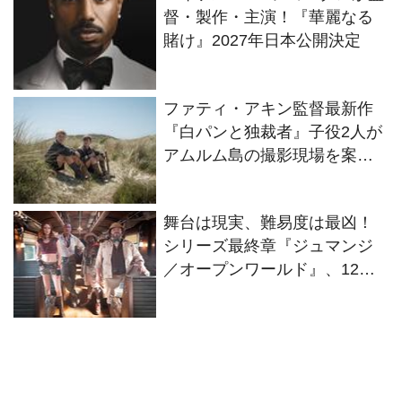
督・製作・主演！『華麗なる
賭け』2027年日本公開決定
ファティ・アキン監督最新作
『白パンと独裁者』子役2人が
アムルム島の撮影現場を案
内！セットツアー映像解禁
舞台は現実、難易度は最凶！
シリーズ最終章『ジュマンジ
／オープンワールド』、12・
25日本公開へ