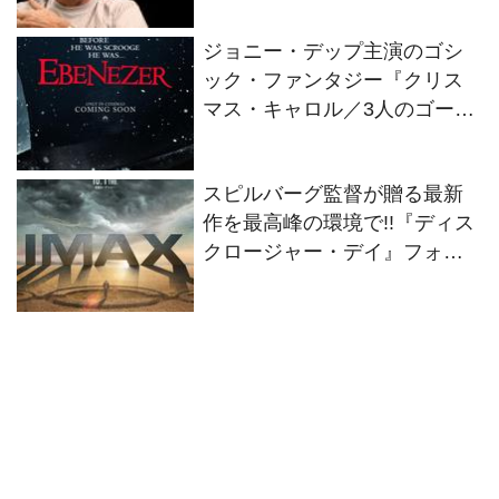
禁！
ジョニー・デップ主演のゴシ
ック・ファンタジー『クリス
マス・キャロル／3人のゴース
トたち』2026年11月13日(金)
全世界同時公開決定！
スピルバーグ監督が贈る最新
作を最高峰の環境で!!『ディス
クロージャー・デイ』フォー
マット別の特別ビジュアル2種
解禁！