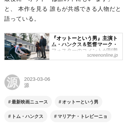
と、 本作を見る 誰もが共感できる人物だと
語っている。
『オットーという男』主演ト
ム・ハンクス＆監督マーク・
フォスターのコメントが到着
screenonline.jp
- SCREEN ONLINE（スクリ
ーンオンライン）
3月10日(金）に全国公開される
源
2023-03-06
トム・ハンクス主演最新作『オ
源
ットーという男』より、主人公
オットー役を熱演したトム・ハ
最新映画ニュース
オットーという男
ンクス、監督マーク・フォース
ターからコメントが到着した。
トム・ハンクス
マリアナ・トレビーニョ