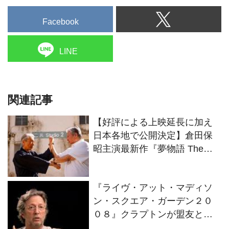
Facebook
LINE
関連記事
【好評による上映延長に加え
日本各地で公開決定】倉田保
昭主演最新作『夢物語 The
Living Dragon』の本当の凄さ
を熱く語ろう！
『ライヴ・アット・マディソ
ン・スクエア・ガーデン２０
０８』クラプトンが盟友との
絆を語るインタビュー映像解