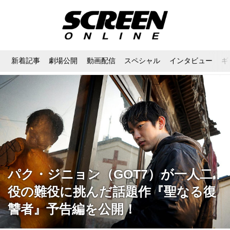
新着記事
劇場公開
動画配信
スペシャル
インタビュー
ギ
パク・ジニョン（GOT7）が一人二
役の難役に挑んだ話題作『聖なる復
讐者』予告編を公開！