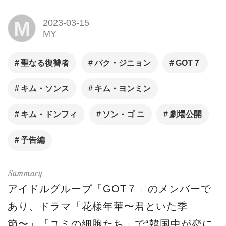
M
2023-03-15
MY
聖なる復讐者
パク・ジニョン
GOT７
キム・ソンス
キム・ヨンミン
キム・ドンフィ
ソン・ゴ ニ
劇場公開
予告編
アイドルグループ「GOT７」のメンバーで
あり、ドラマ「花様年華〜君といた季
節〜」「ユミの細胞たち」で“韓国中が恋に