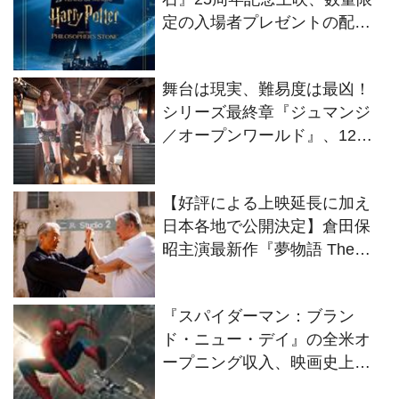
定の入場者プレゼントの配布
が決定
舞台は現実、難易度は最凶！
シリーズ最終章『ジュマンジ
／オープンワールド』、12・
25日本公開へ
【好評による上映延長に加え
日本各地で公開決定】倉田保
昭主演最新作『夢物語 The
Living Dragon』の本当の凄さ
を熱く語ろう！
『スパイダーマン：ブラン
ド・ニュー・デイ』の全米オ
ープニング収入、映画史上歴
代No.1に！