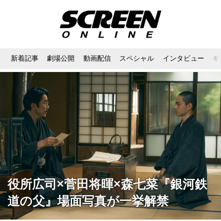
新着記事
劇場公開
動画配信
スペシャル
インタビュー
ギ
役所広司×菅田将暉×森七菜『銀河鉄
道の父』場面写真が一挙解禁