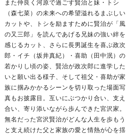
また仲良く河原で過ごす賢治と妹・トシ
（森七菜）の未来への希望溢れるまぶしい
カットや、トシを励ますために賢治が「風
の又三郎」を読んであげる兄妹の強い絆を
感じるカット、さらに長男誕生を喜ぶ政次
郎・イチ（坂井真紀）・喜助（田中泯）の
若かりし頃の姿、賢治が政次郎に進学した
いと願い出る様子、そして祖父・喜助が家
族に掴みかかるシーンを切り取った場面写
真もお披露目。互いにぶつかり合い、支え
合い、寄り添いながら歩んできた宮沢家。
無名だった宮沢賢治がどんな人生を歩もう
と支え続けた父と家族の愛と情熱が心を揺