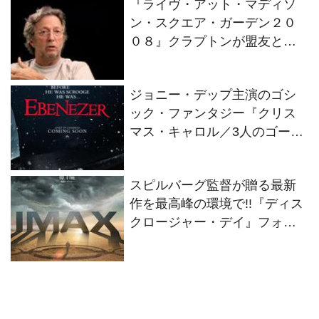
『ライヴ・アット・マディソ
ン・スクエア・ガーデン２０
０８』クラプトンが盟友との
絆を語るインタビュー映像解
禁！
ジョニー・デップ主演のゴシ
ック・ファンタジー『クリス
マス・キャロル／3人のゴース
トたち』2026年11月13日(金)
全世界同時公開決定！
スピルバーグ監督が贈る最新
作を最高峰の環境で!!『ディス
クロージャー・デイ』フォー
マット別の特別ビジュアル2種
解禁！