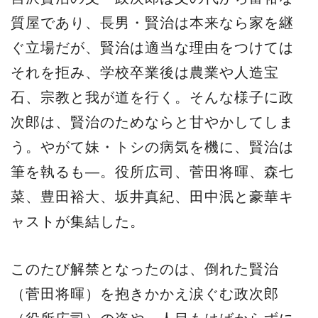
質屋であり、長男・賢治は本来なら家を継
ぐ立場だが、賢治は適当な理由をつけては
それを拒み、学校卒業後は農業や人造宝
石、宗教と我が道を行く。そんな様子に政
次郎は、賢治のためならと甘やかしてしま
う。やがて妹・トシの病気を機に、賢治は
筆を執るも―。役所広司、菅田将暉、森七
菜、豊田裕大、坂井真紀、田中泯と豪華キ
ャストが集結した。
このたび解禁となったのは、倒れた賢治
（菅田将暉）を抱きかかえ涙ぐむ政次郎