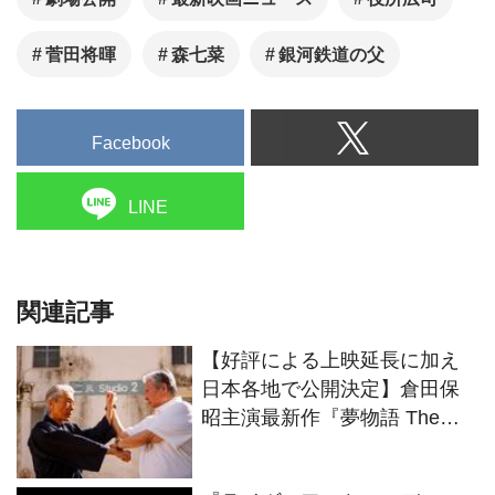
菅田将暉
森七菜
銀河鉄道の父
Facebook
LINE
関連記事
【好評による上映延長に加え
日本各地で公開決定】倉田保
昭主演最新作『夢物語 The
Living Dragon』の本当の凄さ
を熱く語ろう！