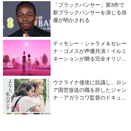
「ブラックパンサー」第3作で
新ブラックパンサーを演じる俳
優が明かされる
ティモシー・シャラメ＆セレー
ナ・ゴメスが声優共演！イルミ
ネーションが贈る完全オリジナ
ル最新作『ノット・アローン』
2027年日本公開決定
ウクライナ侵攻に抗議し、ロシ
ア国営放送の職を辞したジャン
ナ・アガラコワ監督のドキュメ
ンタリー『さよなら、私のロシ
ア』11⽉14⽇公開決定