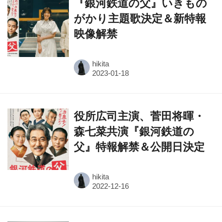
『銀河鉄道の父』いきもの
がかり主題歌決定＆新特報
映像解禁
hikita
役所広司主演、菅田将暉・
森七菜共演『銀河鉄道の
父』特報解禁＆公開日決定
hikita