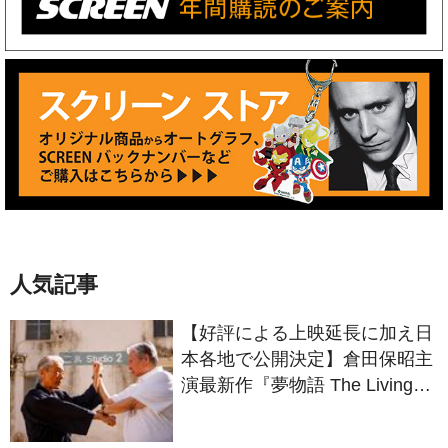
人気記事
【好評による上映延長に加え日
本各地で公開決定】倉田保昭主
演最新作『夢物語 The Living
Dragon』の本当の凄さを熱く
語ろう！