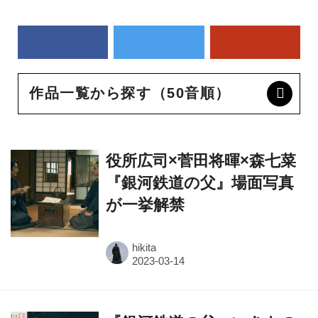
作品一覧から探す（50音順）
役所広司×菅田将暉×森七菜
『銀河鉄道の父』場面写真
が一挙解禁
hikita