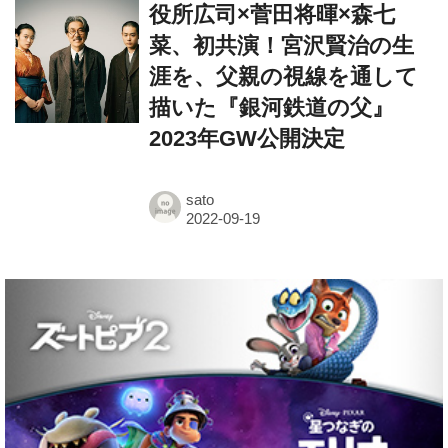
役所広司×菅田将暉×森七
菜、初共演！宮沢賢治の生
涯を、父親の視線を通して
描いた『銀河鉄道の父』
2023年GW公開決定
sato