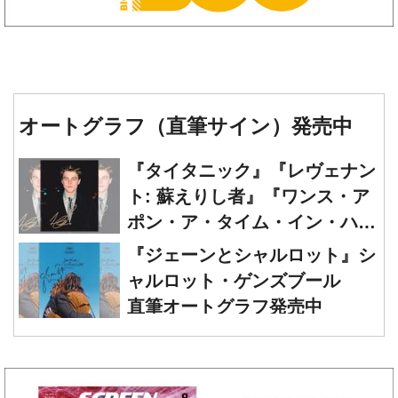
オートグラフ（直筆サイン）発売中
『タイタニック』『レヴェナン
ト: 蘇えりし者』『ワンス・ア
ポン・ア・タイム・イン・ハリ
ウッド』レオナルド・ディカプ
『ジェーンとシャルロット』シ
リオ 直筆オートグラフ発売中
ャルロット・ゲンズブール
直筆オートグラフ発売中