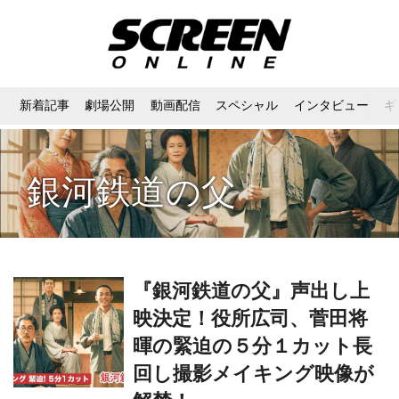
新着記事
劇場公開
動画配信
スペシャル
インタビュー
ギ
銀河鉄道の父
『銀河鉄道の父』声出し上
映決定！役所広司、菅田将
暉の緊迫の５分１カット長
回し撮影メイキング映像が