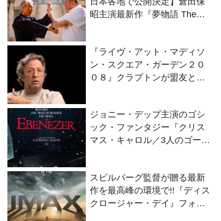
日本各地で公開決定】倉田保
昭主演最新作『夢物語 The
Living Dragon』の本当の凄さ
を熱く語ろう！
『ライヴ・アット・マディソ
ン・スクエア・ガーデン２０
０８』クラプトンが盟友との
絆を語るインタビュー映像解
禁！
ジョニー・デップ主演のゴシ
ック・ファンタジー『クリス
マス・キャロル／3人のゴース
トたち』2026年11月13日(金)
全世界同時公開決定！
スピルバーグ監督が贈る最新
作を最高峰の環境で!!『ディス
クロージャー・デイ』フォー
マット別の特別ビジュアル2種