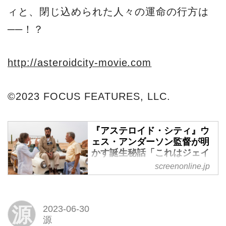
ィと、閉じ込められた人々の運命の行方は
──！？
http://asteroidcity-movie.com
©2023 FOCUS FEATURES, LLC.
『アステロイド・シティ』ウ
ェス・アンダーソン監督が明
かす誕生秘話「これはジェイ
ソン・シュワルツマンのため
screenonline.jp
につくられた」 - SCREEN
ONLINE（スクリーンオンラ
イン）
源
2023-06-30
2023年9月1日(金)より日本公開
源