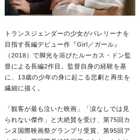
トランスジェンダーの少女がバレリーナを
目指す長編デビュー作『Girl／ガール』
（2018）で脚光を浴びたルーカス・ドン監
督による長編2作目。監督自身の経験を基
に、13歳の少年の身に起こる悲劇と再生を
繊細に描く。
「観客が最も泣いた映画」「涙なしでは見
られない傑作」と大絶賛を受け、第75回カ
ンヌ国際映画祭グランプリ受賞、第95回ア