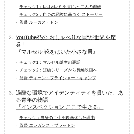
チェック1：レオ&レミを演じた 二人の俳優
チェック2：自身の経験に基づく ストーリー
監督 ルーカス・ドン
YouTube発の"おしゃべりな貝"が世界を席
巻！
『マルセル 靴をはいた小さな貝』
チェック1：マルセル誕生の裏話
チェック2：短編シリーズから長編映画へ
監督 ディーン・フライシャー・キャンプ
過酷な環境でアイデンティティを貫いた、あ
る青年の物語
『インスペクション ここで生きる』
チェック：自身の半生を映画化した理由
監督 エレガンス・ブラットン