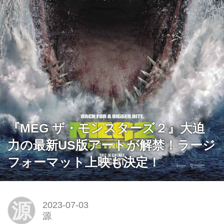
『MEG ザ・モンスターズ２』大迫
力の最新US版アートが解禁！ラージ
フォーマット上映も決定！
源
2023-07-03
源