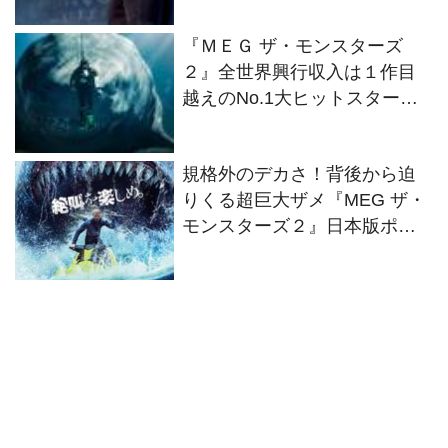
パニック映画11作品をお届
『ＭＥＧ ザ・モンスターズ
け！
２』全世界興行収入は１作目
越えのNo.1大ヒットスター
ト！
規格外のデカさ！背後から迫
りくる超巨大ザメ『MEG ザ・
モンスターズ２』日本版ポス
タービジュアル初解禁！