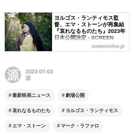
満載！
ヨルゴス・ランティモス監
督、エマ・ストーンが再集結
『哀れなるものたち』2023年
日本公開決定 - SCREEN
ONLINE（スクリーンオンラ
screenonline.jp
イン）
『女王陛下のお気に入り』のヨ
ルゴス・ランティモス監督、エ
源
2023-07-03
源
マ・ストーンが再集結して描
く、未知の驚きと未体験の感動
に満ちた最新作『Poor
最新映画ニュース
劇場公開
Things（原題）』。本作の邦題
哀れなるものたち
ヨルゴス・ランティモス
が『哀れなるものたち』とな
り、2023年日本公開することが
エマ・ストーン
マーク・ラファロ
決定。予告映像＆場面写真も解