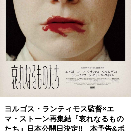
ヨルゴス・ランティモス監督×エ
マ・ストーン再集結『哀れなるもの
たち』日本公開日決定!! 本予告&ポ