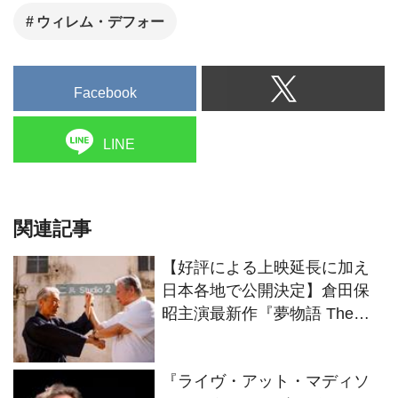
禁となった。
ウィレム・デフォー
Facebook
LINE
関連記事
【好評による上映延長に加え
日本各地で公開決定】倉田保
昭主演最新作『夢物語 The
Living Dragon』の本当の凄さ
を熱く語ろう！
『ライヴ・アット・マディソ