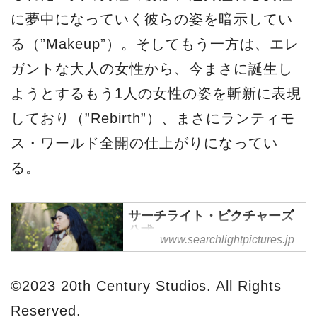
に夢中になっていく彼らの姿を暗示してい
る（”Makeup”）。そしてもう一方は、エレ
ガントな大人の女性から、今まさに誕生し
ようとするもう1人の女性の姿を斬新に表現
しており（”Rebirth”）、まさにランティモ
ス・ワールド全開の仕上がりになってい
る。
サーチライト・ピクチャーズ
公式
www.searchlightpictures.jp
サーチライト・ピクチャーズ 公
式サイト。映画作品の予告映像
©2023 20th Century Studios. All Rights
や試写会ご招待、プレゼントキ
Reserved.
ャンペーンなど、お得な情報が