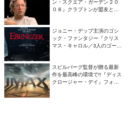
ン・スクエア・ガーデン２０
０８』クラプトンが盟友との
絆を語るインタビュー映像解
禁！
ジョニー・デップ主演のゴシ
ック・ファンタジー『クリス
マス・キャロル／3人のゴース
トたち』2026年11月13日(金)
全世界同時公開決定！
スピルバーグ監督が贈る最新
作を最高峰の環境で!!『ディス
クロージャー・デイ』フォー
マット別の特別ビジュアル2種
解禁！