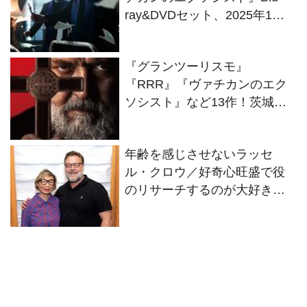
ray&DVDセット、2025年1月8
日に発売決定
『グランツーリスモ』
『RRR』『ヴァチカンのエク
ソシスト』など13作！茨城・
MOVIXつくば映画祭＜ライブ
音響上映＞初開催！
年齢を感じさせないラッセ
ル・クロウ／好奇心旺盛で役
のリサーチするのが大好き
【成田陽子連載：私が会った
人気スターの昔と今】