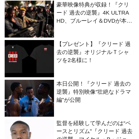
豪華映像特典が収録！『クリ
ード 過去の逆襲』4K ULTRA
HD、ブルーレイ＆DVDが本日
発売
【プレゼント】『クリード 過
去の逆襲』オリジナルＴシャ
ツを2名様に！
本日公開！『クリード 過去の
逆襲』特別映像“壮絶なドラマ
編”が公開
監督を経験して学んだのは“ペ
ースとリズム”『クリード 過去