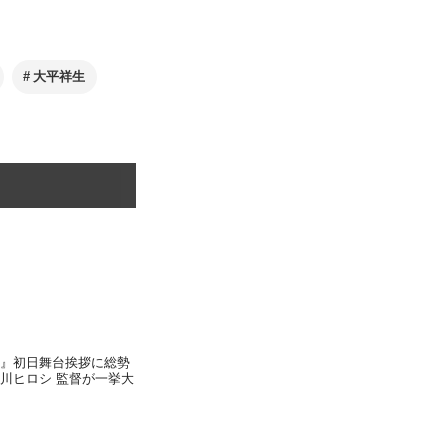
大平祥生
T』初日舞台挨拶に総勢
品川ヒロシ 監督が一挙大