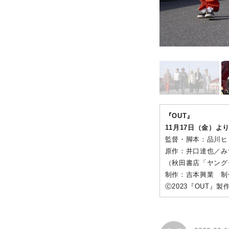
『OUT』
11月17日（金）よ
監督・脚本：品川ヒ
原作：井口達也／み
（秋田書店「ヤング
制作：吉本興業 制
Ⓒ2023『OUT』製