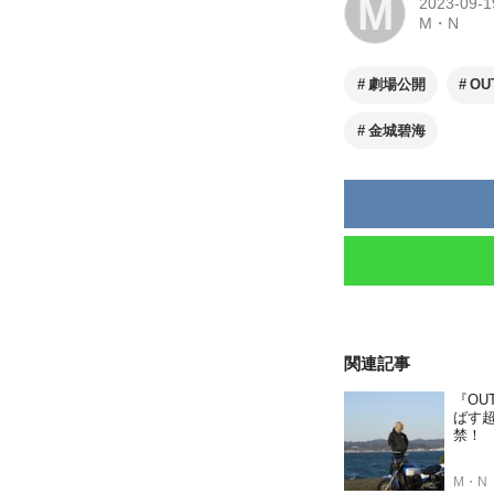
M
2023-09-1
M・N
劇場公開
OU
金城碧海
関連記事
『OU
ばす
禁！
M・N