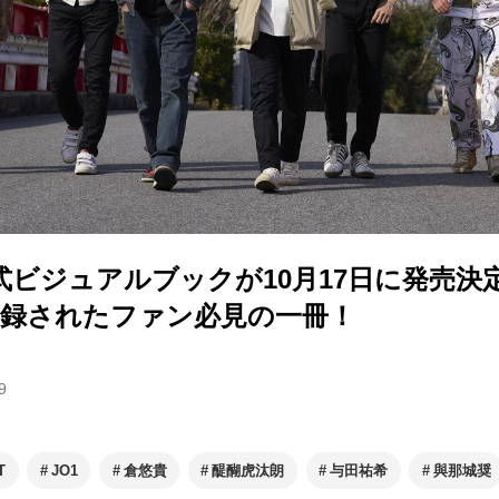
式ビジュアルブックが10月17日に発売決
が収録されたファン必見の一冊！
9
T
JO1
倉悠貴
醍醐虎汰朗
与田祐希
與那城奨