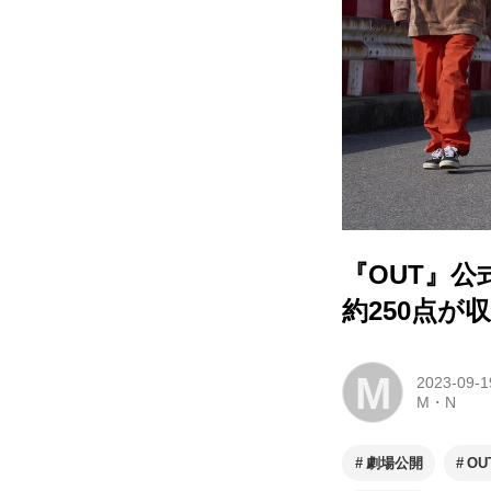
『OUT』公
約250点
M
2023-09-1
M・N
劇場公開
OU