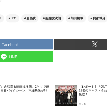
9
T
JO1
倉悠貴
醍醐虎汰朗
与田祐希
與那城奨
Facebook
LINE
T』倉悠貴＆醍醐虎汰朗、2ケツで飛
【レポート】『OU
超青春バイクシーン、本編映像が解
11名のキャスト＆
集結！
M・N