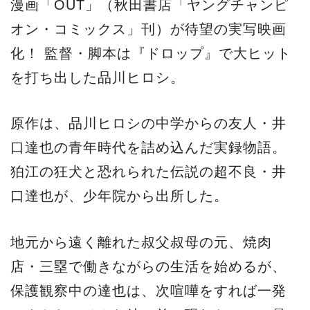
漫画「OUT」（秋田書店「ヤングチャンピ
オン・コミックス」刊）が待望の実写映画
化！ 監督・脚本は『ドロップ』で大ヒット
を打ち出した品川ヒロシ。
原作は、品川ヒロシの中学からの友人・井
口達也の青年時代を詰め込んだ実録物語。
狛江の狂犬と恐れられた伝説の超不良・井
口達也が、少年院から出所した。
地元から遠く離れた叔父叔母の元、焼肉
店・三塁で働きながらの生活を始めるが、
保護観察中の達也は、次喧嘩をすれば一発