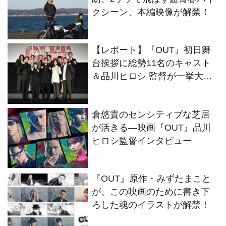
クシーン、本編映像が解禁！
【レポート】『OUT』初日舞
台挨拶に総勢11名のキャスト
＆品川ヒロシ 監督が一挙大集
結！
倉悠貴のセンシティブな芝居
が活きる―映画『OUT』品川
ヒロシ監督インタビュー
『OUT』原作・みずたまこと
が、この映画のために書き下
ろした魂のイラストが解禁！