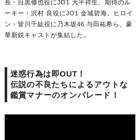
長・目黒修也役にJO1 大平祥生、期待のル
ーキー・沢村 良役にJO1 ⾦城碧海、ヒロイ
ン・皆川千紘役に乃木坂46 与田祐希ら、豪
華新鋭キャストが集結した。
迷惑行為は即OUT！
伝説の不良たちによるアウトな
鑑賞マナーのオンパレード！