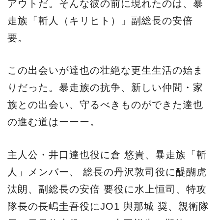
アウトだ。そんな彼の前に現れたのは、暴
走族「斬人（キリヒト）」副総長の安倍
要。
この出会いが達也の壮絶な更生生活の始ま
りだった。暴走族の抗争、新しい仲間・家
族との出会い、守るべきものができた達也
の進む道はーーー。
主人公・井口達也役に倉 悠貴、暴走族「斬
人」メンバー、 総長の丹沢敦司役に醍醐虎
汰朗、副総長の安倍 要役に⽔上恒司、特攻
隊長の長嶋圭吾役にJO1 與那城 奨、親衛隊