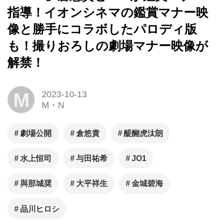
指導！イオンシネマの鑑賞マナー映
像と勝手にコラボしたパロディ版
も！撮りおろしの劇場マナー映像が
解禁！
M
2023-10-13
M・N
劇場公開
倉悠貴
醍醐虎汰朗
⽔上恒司
与田祐希
JO1
與那城奨
⼤平祥⽣
⾦城碧海
品川ヒロシ