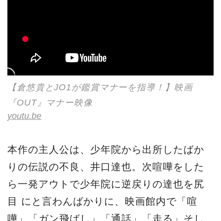
【倉悠貴とJO1が鑑賞マナーを指導！】映画
『OUT』マナー映像
youtu.be
本作の主人公は、少年院から出所したばか
りの伝説の不良、井口達也。次喧嘩をした
ら一発アウトで少年院に逆戻りの達也を尻
目 にと言わんばかりに、映画館内で「喧
嘩」「ガン飛ばし」「通話」「走る」そし