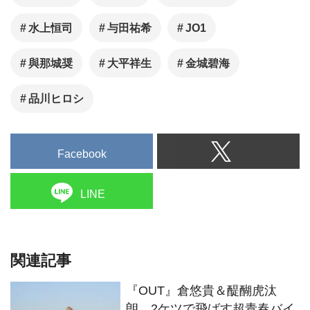
⽔上恒司
与田祐希
JO1
與那城奨
⼤平祥⽣
⾦城碧海
品川ヒロシ
Facebook
LINE
関連記事
『OUT』倉悠貴＆醍醐虎汰
朗、2ケツで飛ばす超青春バイ