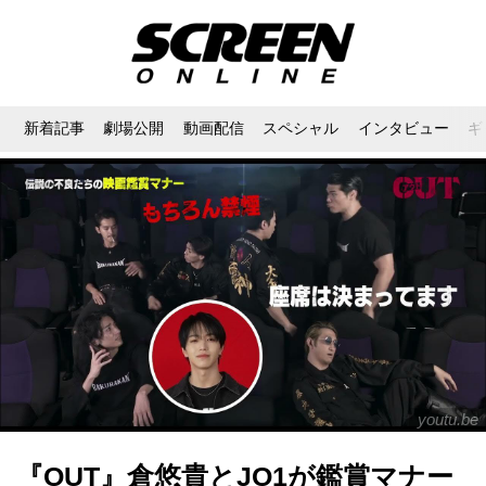
新着記事
劇場公開
動画配信
スペシャル
インタビュー
ギ
youtu.be
『OUT』倉悠貴とJO1が鑑賞マナー