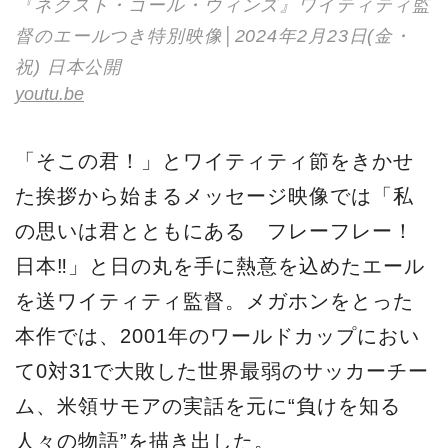
『ネクスト・ゴール・ウィンズ』ワイティティ監
督のエールつき特別映像│2024年2月23日(金・
祝) 日本公開
youtu.be
「そこの君！」とワイティティ節をきかせ
た挨拶から始まるメッセージ映像では「私
の思いは君とともにある フレーフレー！
日本‼」と日の丸を手に熱意を込めたエール
を送ワイティティ監督。メガホンをとった
本作では、2001年のワールドカップにおい
て0対31で大敗した世界最弱のサッカーチー
ム、米領サモアの実話を元に“負けを知る
人々の物語”を描き出した。