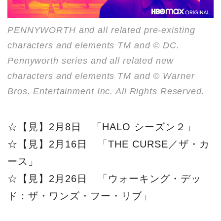
PENNYWORTH and all related pre-existing
characters and elements TM and © DC.
Pennyworth series and all related new
characters and elements TM and © Warner
Bros. Entertainment Inc. All Rights Reserved.
☆【見】2月8日 「HALO シーズン２」
☆【見】2月16日 「THE CURSE／ザ・カ
ース」
☆【見】2月26日 「ウォーキング・デッ
ド：ザ・ワンズ・フー・リブ」