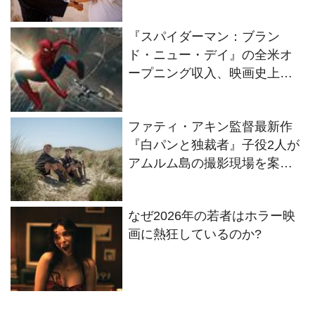
Living Dragon』の本当の凄さ
を熱く語ろう！
『スパイダーマン：ブラン
ド・ニュー・デイ』の全米オ
ープニング収入、映画史上歴
代No.1に！
ファティ・アキン監督最新作
『白パンと独裁者』子役2人が
アムルム島の撮影現場を案
内！セットツアー映像解禁
なぜ2026年の若者はホラー映
画に熱狂しているのか?