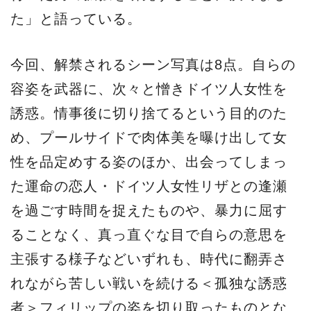
た」と語っている。
今回、解禁されるシーン写真は8点。自らの
容姿を武器に、次々と憎きドイツ人女性を
誘惑。情事後に切り捨てるという目的のた
め、プールサイドで肉体美を曝け出して女
性を品定めする姿のほか、出会ってしまっ
た運命の恋人・ドイツ人女性リザとの逢瀬
を過ごす時間を捉えたものや、暴力に屈す
ることなく、真っ直ぐな目で自らの意思を
主張する様子などいずれも、時代に翻弄さ
れながら苦しい戦いを続ける＜孤独な誘惑
者＞フィリップの姿を切り取ったものとな