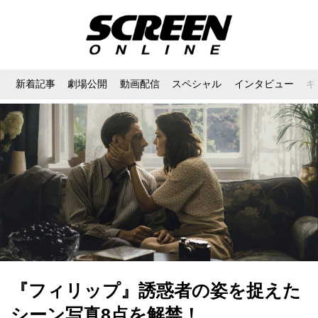
新着記事
劇場公開
動画配信
スペシャル
インタビュー
ギ
『フィリップ』誘惑者の姿を捉えた
シーン写真8点を解禁！