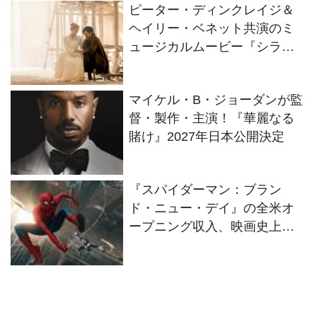
ピーター・ディンクレイジ＆
ヘイリー・ベネット共演のミ
ュージカルムービー『シラ
ノ』2022年2月に公開決定！予
告編も解禁
マイケル・B・ジョーダンが監
督・製作・主演！『華麗なる
賭け』2027年日本公開決定
『スパイダーマン：ブラン
ド・ニュー・デイ』の全米オ
ープニング収入、映画史上歴
代No.1に！