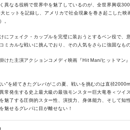
く異なる役柄で世界中を魅了しているのが、全世界興収30
1の大ヒットを記録し、アメリカで社会現象を巻き起こした映
）。
けにフェイク・カップルを完璧に装おうとするベン役で、
コミカルな戦いに挑んでおり、その人気をさらに強固なも
掛けた主演アクションコメディ映画『Hit Man/ヒットマン
い”を経てきたグレパがこの夏、戦いを挑むのは直径2000m×
異常発生する史上最大級の最強モンスター巨大竜巻＜ツイ
を魅了する圧倒的スター性、演技力、身体能力、そして知
を魅せるグレパに目が離せない！
』