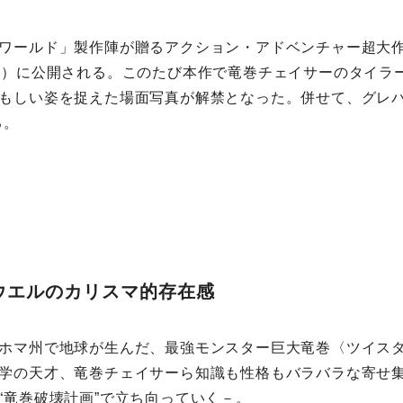
ワールド」製作陣が贈るアクション・アドベンチャー超大
木）に公開される。このたび本作で竜巻チェイサーのタイラ
もしい姿を捉えた場面写真が解禁となった。併せて、グレパ
る。
ウエルのカリスマ的存在感
ホマ州で地球が生んだ、最強モンスター巨大竜巻〈ツイス
学の天才、竜巻チェイサーら知識も性格もバラバラな寄せ
“竜巻破壊計画”で立ち向っていく－。