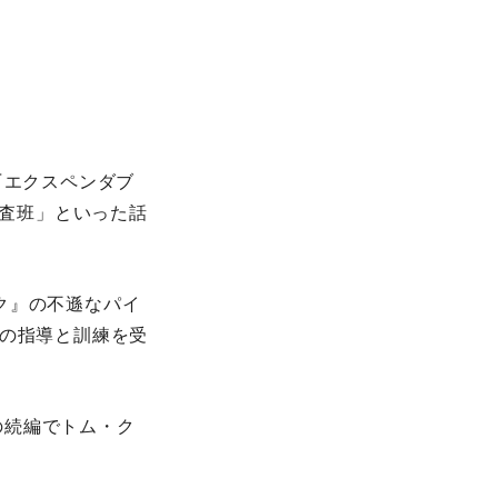
『エクスペンダブ
捜査班」といった話
ク』の不遜なパイ
行の指導と訓練を受
の続編でトム・ク