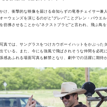
かけ、衝撃的な映像を届ける命知らずの竜巻チェイサー兼
オーウェンズを演じるのがと“グレパ”ことグレン・パウエ
を彷彿させることから“ネクストブラピ”と言われ、飛ぶ鳥
写真では、サングラスをつけカウボーイハットをかぶった
出ている。また、今にも強風で飛ばされそうな仲間を必死
張感あふれる場面写真も解禁となり、劇中での活躍に期待