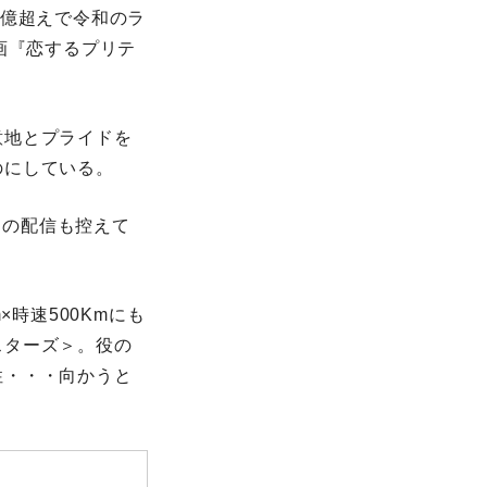
0億超えで令和のラ
画『恋するプリテ
意地とプライドを
のにしている。
』の配信も控えて
時速500Kmにも
スターズ＞。役の
性・・・向かうと