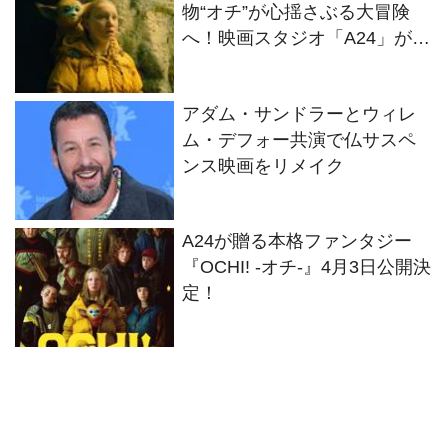
物“オチ”が心揺さぶる大冒険
へ！映画スタジオ「A24」が贈
る初の本格ファンタジー
『OCHI！ -オチ-』
アダム・サンドラーとウィレ
ム・デフォー共演で仏サスペ
ンス映画をリメイク
A24が贈る本格ファンタジー
『OCHI! -オチ-』4月3日公開決
定！